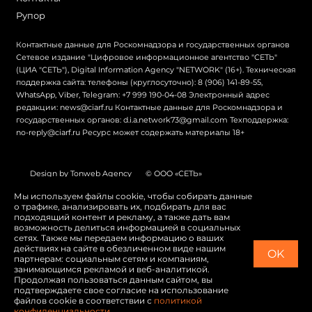
Рупор
Контактные данные для Роскомнадзора и государственных органов
Сетевое издание "Цифровое информационное агентство "СЕТЬ"
(ЦИА "СЕТЬ"), Digital Information Agency "NETWORK" (16+). Техническая
поддержка сайта: телефоны (круглосуточно): 8 (906) 141-89-55,
WhatsApp, Viber, Telegram: +7 999 190-04-08 Электронный адрес
редакции: news@ciarf.ru Контактные данные для Роскомнадзора и
государственных органов: d.i.a.network73@gmail.com Техподдержка:
no-reply@ciarf.ru Ресурс может содержать материалы 18+
Design by Tonweb Agency
© ООО «СЕТЬ»
Политика конфиденциальности
Карта сайта
Мы используем файлы cookie, чтобы собирать данные
о трафике, анализировать их, подбирать для вас
Switch to English
подходящий контент и рекламу, а также дать вам
возможность делиться информацией в социальных
сетях. Также мы передаем информацию о ваших
действиях на сайте в обезличенном виде нашим
OK
партнерам: социальным сетям и компаниям,
занимающимся рекламой и веб-аналитикой.
Продолжая пользоваться данным сайтом, вы
подтверждаете свое согласие на использование
файлов cookie в соответствии с
политикой
конфиденциальности