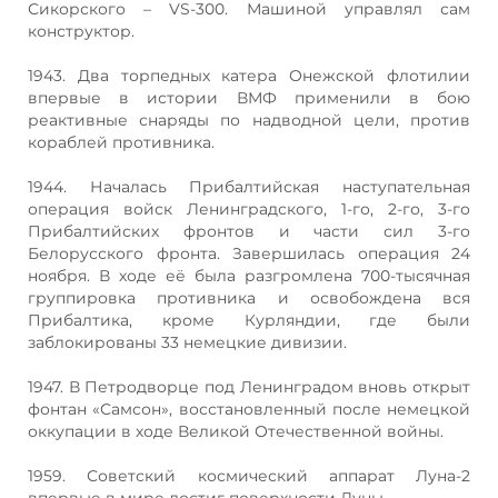
Сикорского – VS-300. Машиной управлял сам
конструктор.
1943. Два торпедных катера Онежской флотилии
впервые в истории ВМФ применили в бою
реактивные снаряды по надводной цели, против
кораблей противника.
1944. Началась Прибалтийская наступательная
операция войск Ленинградского, 1-го, 2-го, 3-го
Прибалтийских фронтов и части сил 3-го
Белорусского фронта. Завершилась операция 24
ноября. В ходе её была разгромлена 700-тысячная
группировка противника и освобождена вся
Прибалтика, кроме Курляндии, где были
заблокированы 33 немецкие дивизии.
1947. В Петродворце под Ленинградом вновь открыт
фонтан «Самсон», восстановленный после немецкой
оккупации в ходе Великой Отечественной войны.
1959. Советский космический аппарат Луна-2
впервые в мире достиг поверхности Луны.