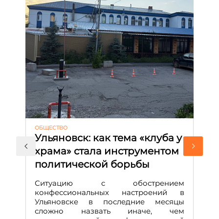
ОБЩЕСТВО
АК
Ульяновск: как тема «клуба у
М
храма» стала инструментом
с
политической борьбы
и
Д
Ситуацию с обострением
М
конфессиональных настроений в
Ульяновске в последние месяцы
А
сложно назвать иначе, чем
о