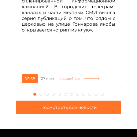
спланированной информационной
м
кампанией. В городских телеграм-
Д
каналах и части местных СМИ вышла
н
серия публикаций о том, что рядом с
т
церковью на улице Гончарова якобы
о
открывается «стриптиз клую».
н
п
се
за
09:38
27 июл
1
подробнее
Посмотреть все новости