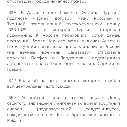
опустевшем городе начались пожары.
1829. В Адрианополе (ныне г. Эдирне, Турция)
подписан мирный договор межу Россией и
Турцией, завершивший русско-турецкую войну
1828–1829 гг., в которой Турция потерпела
поражение. К России переходили устье Дуная,
восточный берег Чёрного моря, включая Анапу и
Поти; Турция признавала присоединение к России
«на вечные времена» Закавказья, открывала
проливы Босфор и Дарданеллы, подтвердила
автономные права Молдавии, Валахии, Сербии и
Греции.
1842. Большой пожар в Перми, в котором погибла
вся центральная часть города.
1859. Английские войска начали штурм Дели,
отбитого индийцами у англичан во время восстания
сипаев (подразделений солдат-индусов,
находящихся на службе в британской армии в
Индии).