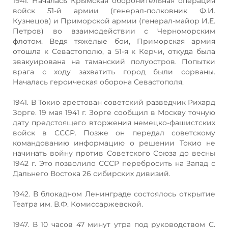
1941. Началась Крымская оборонительная операция
войск 51-й армии (генерал-полковник Ф.И.
Кузнецов) и Приморской армии (генерал-майор И.Е.
Петров) во взаимодействии с Черноморским
флотом. Ведя тяжёлые бои, Приморская армия
отошла к Севастополю, а 51-я к Керчи, откуда была
эвакуирована на таманский полуостров. Попытки
врага с ходу захватить город были сорваны.
Началась героическая оборона Севастополя.
1941. В Токио арестован советский разведчик Рихард
Зорге. 19 мая 1941 г. Зорге сообщил в Москву точную
дату предстоящего вторжения немецко-фашистских
войск в СССР. Позже он передал советскому
командованию информацию о решении Токио не
начинать войну против Советского Союза до весны
1942 г. Это позволило СССР перебросить на Запад с
Дальнего Востока 26 сибирских дивизий.
1942. В блокадном Ленинграде состоялось открытие
Театра им. В.Ф. Комиссаржевской.
1947. В 10 часов 47 минут утра под руководством С.