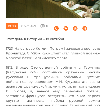
08:19
18 окт 2021
0
Этот день в истории – 18 октября
1723. На острове Котлин Петром I заложена крепость
Кронштадт. С 1720-х Кронштадт стал главной военно-
морской базой Балтийского флота.
1812. В ходе Отечественной войны у с. Тарутино
(Калужская губ.) состоялось сражение между
русскими и французскими войсками. Русские
войска под руководством М.И. Кутузова атаковали
авангард французской армии, которым командовал
И. Мюрат, и, нанеся ему серьезные потери,
заставили французов отступить. Это была первая
крупная тактическая победа русской армии
накануне начала контрнаступления. Тарутинский бой