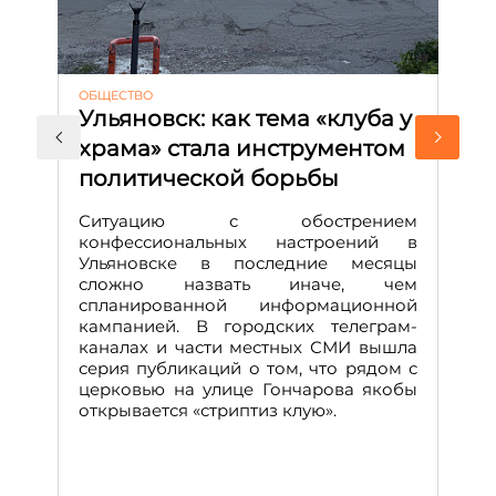
ОБЩЕСТВО
АК
Ульяновск: как тема «клуба у
М
храма» стала инструментом
с
политической борьбы
и
Д
Ситуацию с обострением
М
конфессиональных настроений в
Ульяновске в последние месяцы
А
сложно назвать иначе, чем
о
спланированной информационной
м
кампанией. В городских телеграм-
Д
каналах и части местных СМИ вышла
н
серия публикаций о том, что рядом с
т
церковью на улице Гончарова якобы
о
открывается «стриптиз клую».
н
п
се
за