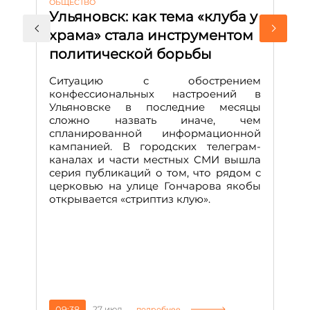
ОБЩЕСТВО
АК
Ульяновск: как тема «клуба у
М
храма» стала инструментом
с
политической борьбы
и
Д
Ситуацию с обострением
М
конфессиональных настроений в
Ульяновске в последние месяцы
А
сложно назвать иначе, чем
о
спланированной информационной
м
кампанией. В городских телеграм-
Д
каналах и части местных СМИ вышла
н
серия публикаций о том, что рядом с
т
церковью на улице Гончарова якобы
о
открывается «стриптиз клую».
н
п
се
за
09:38
27 июл
1
подробнее