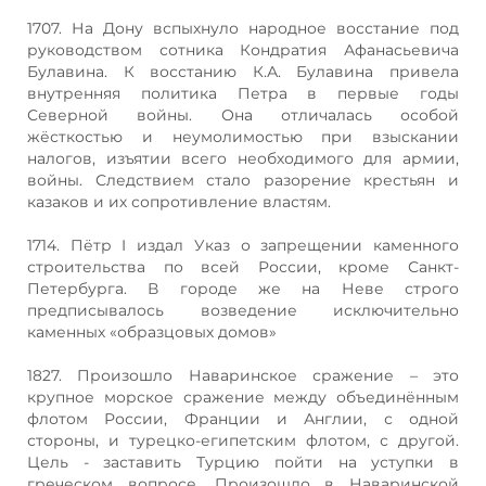
1707. На Дону вспыхнуло народное восстание под
руководством сотника Кондратия Афанасьевича
Булавина. К восстанию К.А. Булавина привела
внутренняя политика Петра в первые годы
Северной войны. Она отличалась особой
жёсткостью и неумолимостью при взыскании
налогов, изъятии всего необходимого для армии,
войны. Следствием стало разорение крестьян и
казаков и их сопротивление властям.
1714. Пётр I издал Указ о запрещении каменного
строительства по всей России, кроме Санкт-
Петербурга. В городе же на Неве строго
предписывалось возведение исключительно
каменных «образцовых домов»
1827. Произошло Наваринское сражение – это
крупное морское сражение между объединённым
флотом России, Франции и Англии, с одной
стороны, и турецко-египетским флотом, с другой.
Цель - заставить Турцию пойти на уступки в
греческом вопросе. Произошло в Наваринской