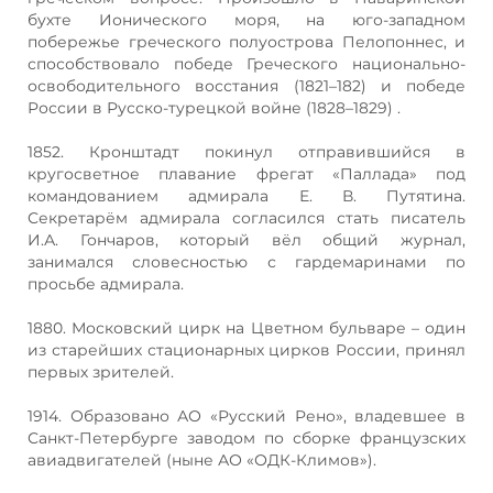
бухте Ионического моря, на юго-западном
побережье греческого полуострова Пелопоннес, и
способствовало победе Греческого национально-
освободительного восстания (1821–182) и победе
России в Русско-турецкой войне (1828–1829) .
1852. Кронштадт покинул отправившийся в
кругосветное плавание фрегат «Паллада» под
командованием адмирала Е. В. Путятина.
Секретарём адмирала согласился стать писатель
И.А. Гончаров, который вёл общий журнал,
занимался словесностью с гардемаринами по
просьбе адмирала.
1880. Московский цирк на Цветном бульваре – один
из старейших стационарных цирков России, принял
первых зрителей.
1914. Образовано АО «Русский Рено», владевшее в
Санкт-Петербурге заводом по сборке французских
авиадвигателей (ныне АО «ОДК-Климов»).