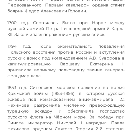
Первозванного. Первым кавалером ордена станет
боярин Федор Алексеевич Головин.
1700 год. Состоялась Битва при Нарве между
русской армией Петра I и шведской армией Карла
XII. Закончилась поражением русских войск.
1794 год. После окончательного подавления
Польского восстания против России и вступления
русских войск под командованием А.В. Суворова в
капитулировавшую Варшаву, Екатерина II
присвоила великому полководцу звание генерал-
фельдмаршала.
1853 год. Синопское морское сражение во время
Крымской войны (1853–1856), в котором русская
эскадра под командованием вице-адмирала П.С.
Нахимова разгромила численно превосходящую
турецкую эскадру и обеспечила господство
русского флота на Чёрном море. За победу при
Синопе император Николай I наградил Павла
Нахимова орденом Святого Георгия 2-й степени,