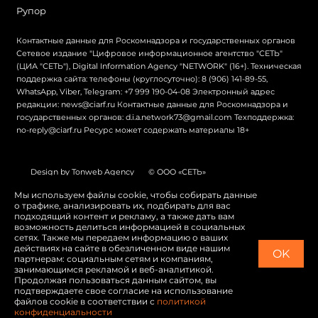
Рупор
Контактные данные для Роскомнадзора и государственных органов
Сетевое издание "Цифровое информационное агентство "СЕТЬ"
(ЦИА "СЕТЬ"), Digital Information Agency "NETWORK" (16+). Техническая
поддержка сайта: телефоны (круглосуточно): 8 (906) 141-89-55,
WhatsApp, Viber, Telegram: +7 999 190-04-08 Электронный адрес
редакции: news@ciarf.ru Контактные данные для Роскомнадзора и
государственных органов: d.i.a.network73@gmail.com Техподдержка:
no-reply@ciarf.ru Ресурс может содержать материалы 18+
Design by Tonweb Agency
© ООО «СЕТЬ»
Политика конфиденциальности
Карта сайта
Мы используем файлы cookie, чтобы собирать данные
о трафике, анализировать их, подбирать для вас
Switch to English
подходящий контент и рекламу, а также дать вам
возможность делиться информацией в социальных
сетях. Также мы передаем информацию о ваших
действиях на сайте в обезличенном виде нашим
OK
партнерам: социальным сетям и компаниям,
занимающимся рекламой и веб-аналитикой.
Продолжая пользоваться данным сайтом, вы
подтверждаете свое согласие на использование
файлов cookie в соответствии с
политикой
конфиденциальности