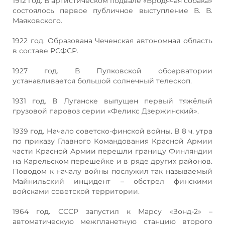
1912 год. В артистическом подвале «Бродячая собака»
состоялось первое публичное выступление В. В.
Маяковского.
1922 год. Образована Чеченская автономная область
в составе РСФСР.
1927 год. В Пулковской обсерватории
устанавливается большой солнечный телескоп.
1931 год. В Луганске выпущен первый тяжёлый
грузовой паровоз серии «Феликс Дзержинский».
1939 год. Начало советско-финской войны. В 8 ч. утра
по приказу Главного Командования Красной Армии
части Красной Армии перешли границу Финляндии
на Карельском перешейке и в ряде других районов.
Поводом к началу войны послужил так называемый
Майнильский инцидент – обстрел финскими
войсками советской территории.
1964 год. СССР запустил к Марсу «Зонд-2» –
автоматическую межпланетную станцию второго