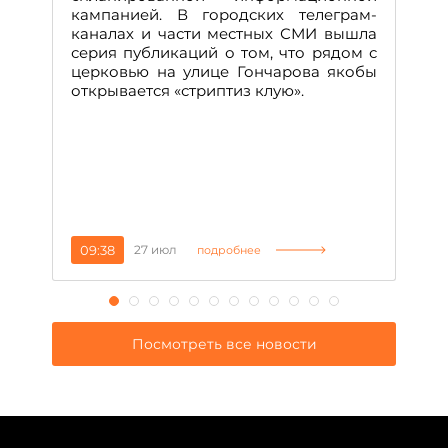
м
кампанией. В городских телеграм-
Д
каналах и части местных СМИ вышла
н
серия публикаций о том, что рядом с
т
церковью на улице Гончарова якобы
о
открывается «стриптиз клую».
н
п
се
за
09:38
27 июл
1
подробнее
Посмотреть все новости