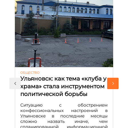
ОБЩЕСТВО
АК
Ульяновск: как тема «клуба у
М
храма» стала инструментом
с
политической борьбы
и
Д
Ситуацию с обострением
М
конфессиональных настроений в
Ульяновске в последние месяцы
А
сложно назвать иначе, чем
о
спланированной информационной