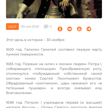
08:27
30 ноя 2020
0
Этот день в истории – 30 ноября
1609 год. Галилео Галилей составил первую карту
лунной поверхности.
1683 год. Первым на «клич к охочим людям» Петра I,
собирающего «потешную» Преображенсую роту,
откликнулся «побуждаемый собственной своей
охотою» конюх Сергей Леонтьевич Бухвостов.
Обрадованный «охотником», царь назначил его «в
потешные пушкари» и всегда оказывал ему
благоволение.
1698 год. Петром I учреждена первая (и высшая!)
награда России – Орден Святого апостола Андрея