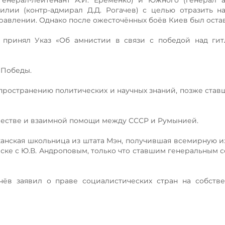
генерал-лейтенант А.И. Еременко) и Южного (генерал 
лии (контр-адмирал Д.Д. Рогачев) с целью отразить н
равлении. Однако после ожесточённых боёв Киев был оста
 принял Указ «Об амнистии в связи с победой над гит
 Победы.
пространению политических и научных знаний, позже став
ичестве и взаимной помощи между СССР и Румынией.
канская школьница из штата Мэн, получившая всемирную и
ске с Ю.В. Андроповым, только что ставшим генеральным 
чёв заявил о праве социалистических стран на собств