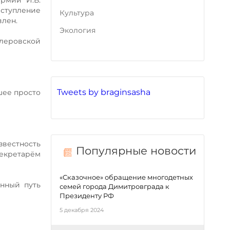
армии И.В.
аступление
Культура
влен.
Экология
леровской
Tweets by braginsasha
шее просто
звестность
Популярные новости
секретарём
«Сказочное» обращение многодетных
енный путь
семей города Димитровграда к
Президенту РФ
5 декабря 2024