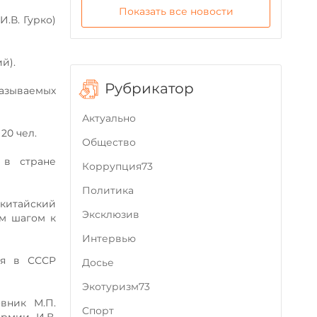
Показать все новости
И.В. Гурко)
й).
Рубрикатор
 называемых
Актуально
20 чел.
Общество
 в стране
Коррупция73
Политика
 китайский
Эксклюзив
м шагом к
Интервью
ая в СССР
Досье
Экотуризм73
вник М.П.
Cпорт