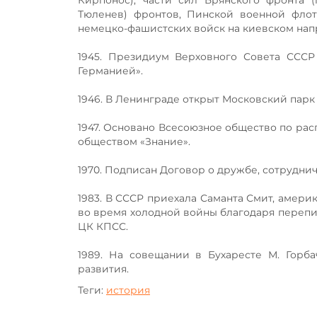
Кирпонос), части сил Брянского фронта (
Тюленев) фронтов, Пинской военной флоти
немецко-фашистских войск на киевском нап
1945. Президиум Верховного Совета СССР
Германией».
1946. В Ленинграде открыт Московский парк
1947. Основано Всесоюзное общество по рас
обществом «Знание».
1970. Подписан Договор о дружбе, сотрудн
1983. В СССР приехала Саманта Смит, амери
во время холодной войны благодаря перепи
ЦК КПСС.
1989. На совещании в Бухаресте М. Горба
развития.
Теги:
история