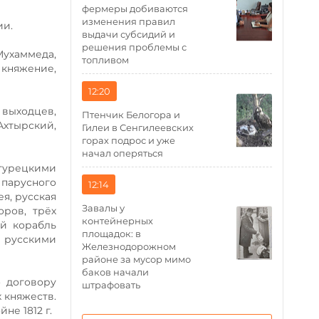
фермеры добиваются
изменения правил
ии.
выдачи субсидий и
решения проблемы с
Мухаммеда,
топливом
 княжение,
12:20
 выходцев,
Птенчик Белогора и
Ахтырский,
Гилеи в Сенгилеевских
горах подрос и уже
начал оперяться
 турецкими
 парусного
12:14
я, русская
Завалы у
оров, трёх
контейнерных
ий корабль
площадок: в
 русскими
Железнодорожном
районе за мусор мимо
баков начали
о договору
штрафовать
 княжеств.
е 1812 г.