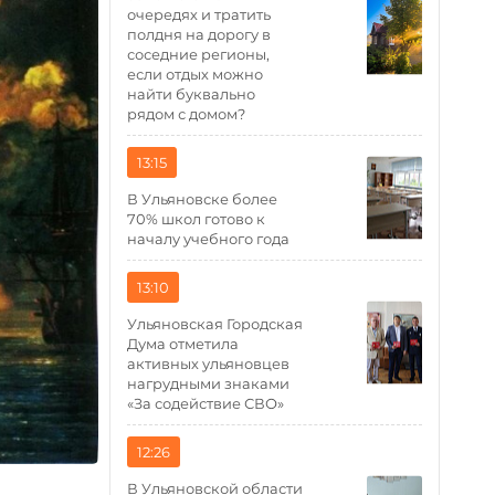
очередях и тратить
полдня на дорогу в
соседние регионы,
если отдых можно
найти буквально
рядом с домом?
13:15
В Ульяновске более
70% школ готово к
началу учебного года
13:10
Ульяновская Городская
Дума отметила
активных ульяновцев
нагрудными знаками
«За содействие СВО»
12:26
В Ульяновской области