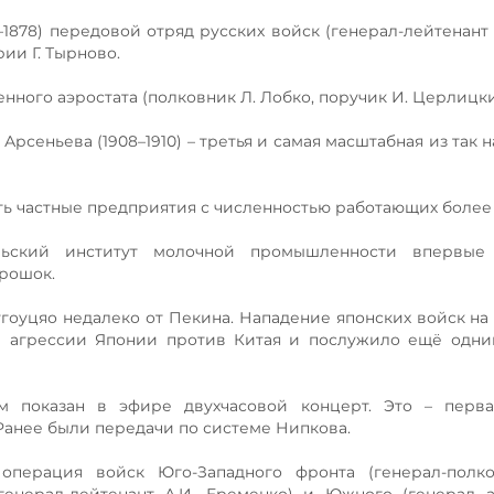
–1878) передовой отряд русских войск (генерал-лейтенант 
ии Г. Тырново.
енного аэростата (полковник Л. Лобко, поручик И. Церлицки
 Арсеньева (1908–1910) – третья и самая масштабная из так
ать частные предприятия с численностью работающих более 
тельский институт молочной промышленности впервые
орошок.
угоуцяо недалеко от Пекина. Нападение японских войск на
й агрессии Японии против Китая и послужило ещё одни
м показан в эфире двухчасовой концерт. Это – перв
Ранее были передачи по системе Нипкова.
 операция войск Юго-Западного фронта (генерал-полко