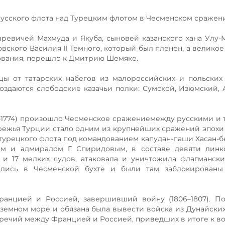
русского флота над Турецким флотом в Чесменском сражен
царевичей Махмуда и Якуба, сыновей казанского хана Улу-
вского Василия II Тёмного, который был пленён, а великое
ования, перешло к Дмитрию Шемяке.
ицы от татарских набегов из малороссийских и польских
здаются слободские казачьи полки: Сумской, Изюмский, 
68–1774) произошло Чесменское сражениемежду русскими и
режья Турции стало одним из крупнейших сражений эпохи
 турецкого флота под командованием капудан-паши Хасан-бе
ым и адмиралом Г. Спиридовым, в составе девяти линк
 и 17 мелких судов, атаковала и уничтожила флагманск
ылись в Чесменской бухте и были там заблокированы
ранцией и Россией, завершивший войну (1806–1807). П
земном море и обязана была вывести войска из Дунайских
ечий между Францией и Россией, приведших в итоге к войн