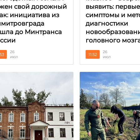
жен свой дорожный
выявить: первы
ак: инициатива из
симптомы и мет
митровграда
диагностики
шла до Минтранса
новообразован
ссии
головного мозг
26
26
:53
11:52
июл
июл