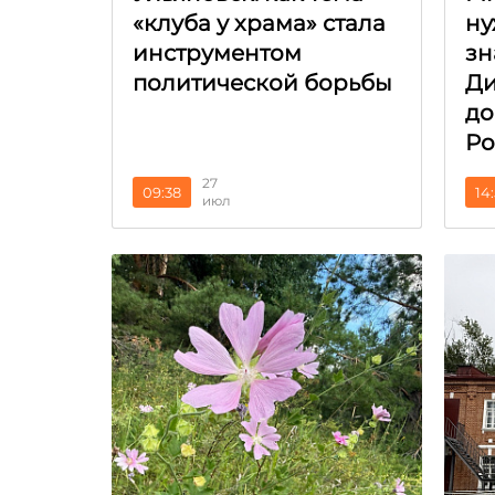
«клуба у храма» стала
ну
инструментом
зн
политической борьбы
Ди
до
Ро
27
09:38
14
июл