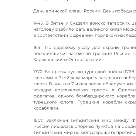
День воинской славы России. День победы 
1445. В битве у Суздаля войско татарских 
наголову разбило рать великого князя Моско
в соответствии с древним порядком наслед
1651. По царскому указу для охраны гран
поселившихся на южной границе России, со
Харьковский и Острогожский.
1770. Во время русско-турецкой войны (17
флотами в Эгейском море у западного побе
флота. В ночь на 7 июля после обнаружения
эскадра, возглавляемая графом А. Орлов
фрегатов, одного бомбардирского корабля
турецкого флота. Турецкие корабли скр
кораблями.
1807. Заключён Тильзитский мир между Ф
Россия лишалась опорных пунктов на Среди
Тильзитский мир не мог разрешить противор