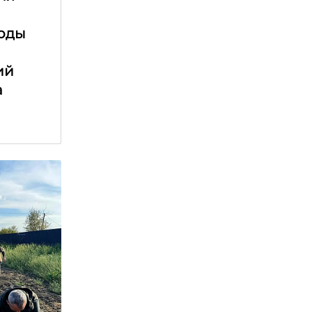
е
оды
ий
а