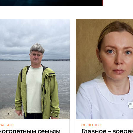
УАЛЬНО
ОБЩЕСТВО
огодетным семьям
Главное – вовре