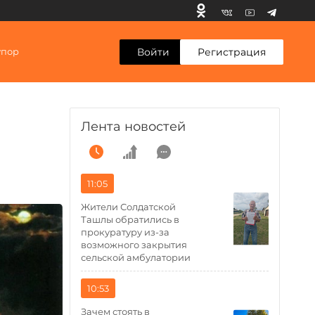
Войти
Регистрация
упор
Лента новостей
11:05
Жители Солдатской
Ташлы обратились в
прокуратуру из-за
возможного закрытия
сельской амбулатории
10:53
Зачем стоять в