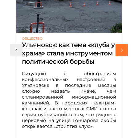
ОБЩЕСТВО
АК
Ульяновск: как тема «клуба у
М
храма» стала инструментом
с
политической борьбы
и
Д
Ситуацию с обострением
М
конфессиональных настроений в
Ульяновске в последние месяцы
А
сложно назвать иначе, чем
о
спланированной информационной
м
кампанией. В городских телеграм-
Д
каналах и части местных СМИ вышла
н
серия публикаций о том, что рядом с
т
церковью на улице Гончарова якобы
о
открывается «стриптиз клую».
н
п