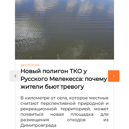
ЭКОЛОГИЯ
КУ
Новый полигон ТКО у
Н
Русского Мелекесса: почему
А
жители бьют тревогу
к
н
В километре от села, которое местные
считают перспективной природной и
В
рекреационной территорией, может
ч
появиться новая площадка для
че
размещения отходов из
Вс
Димитровграда
в