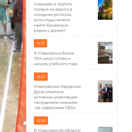
очередях и тратить
полдня на дорогу в
соседние регионы,
если отдых можно
найти буквально
рядом с домом?
13:15
В Ульяновске более
70% школ готово к
началу учебного года
13:10
Ульяновская Городская
Дума отметила
активных ульяновцев
нагрудными знаками
«За содействие СВО»
12:26
В Ульяновской области