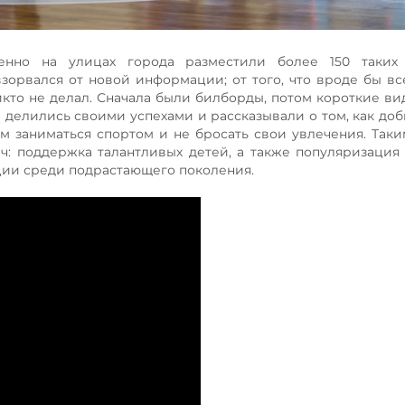
енно на улицах города разместили более 150 таких 
зорвался от новой информации; от того, что вроде бы вс
никто не делал. Сначала были билборды, потом короткие в
а делились своими успехами и рассказывали о том, как доб
м заниматься спортом и не бросать свои увлечения. Таки
ч: поддержка талантливых детей, а также популяризация
ции среди подрастающего поколения.