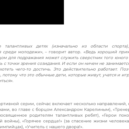
 талантливых детях (изначально из области спорта)
я среди молодежи»
, – говорит автор.
«Ведь хороший прим
зцом для подражания может служить сверстник того юного
ь с точки зрения созидания. И если он ничем не занимаетс
хотеть чего-то достичь. Это действительно работает. По
, потому что это обычные дети, которые живут, учатся и и
ться».
ортивной серии, сейчас включает несколько направлений, 
ами, во главе с борцом Александром Карелиным), «Трене
(посвященное родителям талантливых ребят), «Герои поко
войны), «Горячее сердце!» (за спасение жизни человека)
мпийцах), «Учитель с нашего двора!».