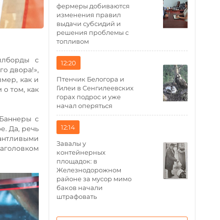
фермеры добиваются
изменения правил
выдачи субсидий и
решения проблемы с
топливом
илборды с
12:20
о двора!»,
Птенчик Белогора и
мер, как и
Гилеи в Сенгилеевских
 о том, как
горах подрос и уже
начал оперяться
 Баннеры с
12:14
е. Да, речь
лантливыми
Завалы у
аголовком
контейнерных
площадок: в
Железнодорожном
районе за мусор мимо
баков начали
штрафовать