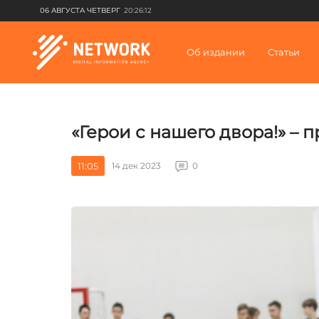
06 АВГУСТА ЧЕТВЕРГ
20:26:12
Об издании
Статьи
«Герои с нашего двора!» –
11:05
14 дек 2023
0