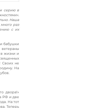
ли серию в
жностями».
льно. Наша
 много раз
нению с их
ои бабушки
е ветераны
 в жизни и
освященных
! Своих не
родину. На
убов.
го двора!»
а РФ и две
ода. На тот
ва. Теперь