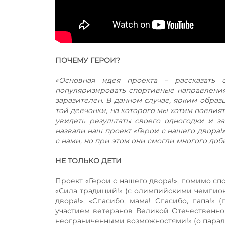
ПОЧЕМУ ГЕРОИ?
«Основная идея проекта – рассказать о
популяризировать спортивные направлени
заразителен. В данном случае, ярким обра
той девчонки, на которого мы хотим повлият
увидеть результаты своего одногодки и за
назвали наш проект «Герои с нашего двора!»
с нами, но при этом они смогли многого доби
НЕ ТОЛЬКО ДЕТИ
Проект «Герои с нашего двора!», помимо сп
«Сила традиций!» (с олимпийскими чемпион
двора!», «Спасибо, мама! Спасибо, папа!» 
участием ветеранов Великой Отечественной 
неограниченными возможностями!» (о парали