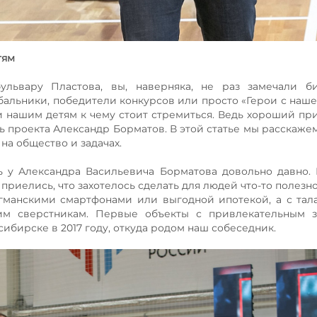
тям
ульвару Пластова, вы, наверняка, не раз замечали б
льники, победители конкурсов или просто «Герои с нашег
 нашим детям к чему стоит стремиться. Ведь хороший при
ь проекта Александр Борматов. В этой статье мы расскажем
на общество и задачах.
ь у Александра Васильевича Борматова довольно давно.
риелись, что захотелось сделать для людей что-то полезно
гманскими смартфонами или выгодной ипотекой, а с та
м сверстникам. Первые объекты с привлекательным з
сибирске в 2017 году, откуда родом наш собеседник.