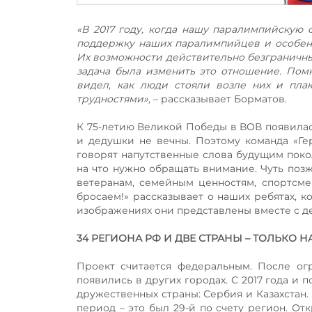
«В 2017 году, когда нашу паралимпийскую
поддержку наших паралимпийцев и особенн
Их возможности действительно безграничны,
задача была изменить это отношение. Помн
видел, как люди стояли возле них и пла
трудностями»,
– рассказывает Борматов.
К 75-летию Великой Победы в ВОВ появилас
и дедушки не вечны. Поэтому команда «Ге
говорят напутственные слова будущим поко
на что нужно обращать внимание. Чуть поз
ветеранам, семейным ценностям, спортсме
бросаем!» рассказывает о наших ребятах, 
изображениях они представлены вместе с де
34 РЕГИОНА РФ И ДВЕ СТРАНЫ – ТОЛЬКО 
Проект считается федеральным. После огр
появились в других городах. С 2017 года и
дружественных страны: Сербия и Казахстан. 
период – это был 29-й по счету регион. От