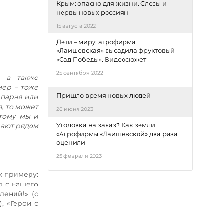
Крым: опасно для жизни. Слезы и
нервы новых россиян
15 августа 2022
Дети – миру: агрофирма
«Лаишевская» высадила фруктовый
«Сад Победы». Видеосюжет
25 сентября 2022
, а также
ер – тоже
Пришло время новых людей
 парня или
я, то может
28 июня 2023
этому мы и
Уголовка на заказ? Как земли
грают рядом
«Агрофирмы «Лаишевской» два раза
оценили
25 февраля 2023
к примеру:
р с нашего
лений!» (с
, «Герои с