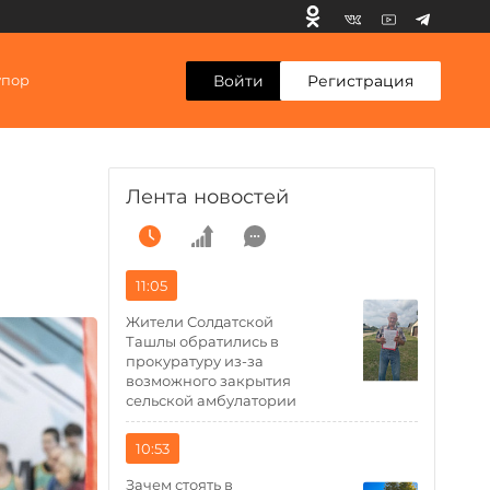
Войти
Регистрация
упор
Лента новостей
11:05
Жители Солдатской
Ташлы обратились в
прокуратуру из-за
возможного закрытия
сельской амбулатории
10:53
Зачем стоять в