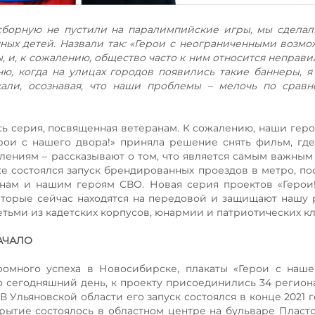
 сборную не пустили на паралимпийские игры, мы сдела
ых детей. Назвали так: «Герои с неограниченными возмо
 и, к сожалению, общество часто к ним относится неправи
ю, когда на улицах городов появились такие баннеры, я
кали, осознавая, что наши проблемы – мелочь по срав
ь серия, посвященная ветеранам. К сожалению, наши гер
рои с нашего двора!» приняла решение снять фильм, гд
лениям – рассказывают о том, что является самым важным
же состоялся запуск брендированных проездов в метро, п
нам и нашим героям СВО. Новая серия проектов «Герои
которые сейчас находятся на передовой и защищают нашу 
тьми из кадетских корпусов, юнармии и патриотических кл
НАЧАЛО
омного успеха в Новосибирске, плакаты «Герои с наше
 по сегодняшний день, к проекту присоединились 34 регион
В Ульяновской области его запуск состоялся в конце 2021 г
крытие состоялось в областном центре на бульваре Пласто