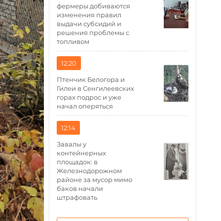
фермеры добиваются
изменения правил
выдачи субсидий и
решения проблемы с
топливом
12:20
Птенчик Белогора и
Гилеи в Сенгилеевских
горах подрос и уже
начал оперяться
12:14
Завалы у
контейнерных
площадок: в
Железнодорожном
районе за мусор мимо
баков начали
штрафовать