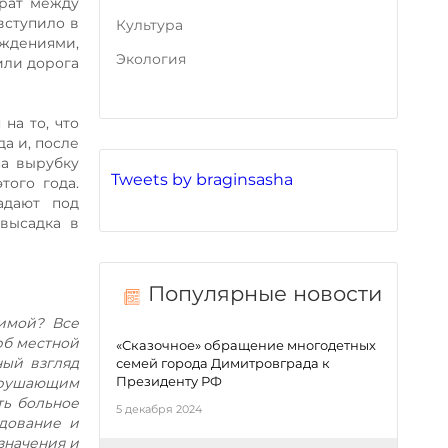
урат между
вступило в
Культура
аждениями,
Экология
или дорога
на то, что
а и, после
на вырубку
Tweets by braginsasha
того года.
адают под
 высадка в
Популярные новости
зимой? Все
рб местной
«Сказочное» обращение многодетных
ный взгляд
семей города Димитровграда к
Президенту РФ
азрушающим
ть больное
5 декабря 2024
дование и
значения и