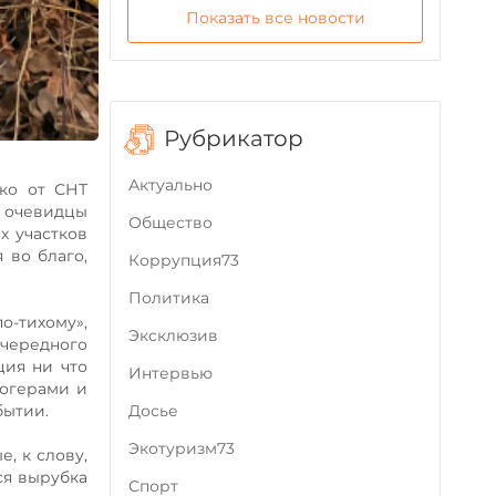
Показать все новости
Рубрикатор
Актуально
ко от СНТ
е очевидцы
Общество
х участков
 во благо,
Коррупция73
Политика
о-тихому»,
Эксклюзив
очередного
ция ни что
Интервью
логерами и
бытии.
Досье
Экотуризм73
, к слову,
ся вырубка
Cпорт