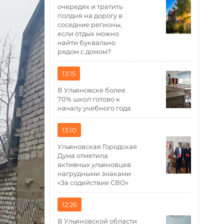
очередях и тратить
полдня на дорогу в
соседние регионы,
если отдых можно
найти буквально
рядом с домом?
13:15
В Ульяновске более
70% школ готово к
началу учебного года
13:10
Ульяновская Городская
Дума отметила
активных ульяновцев
нагрудными знаками
«За содействие СВО»
12:26
В Ульяновской области