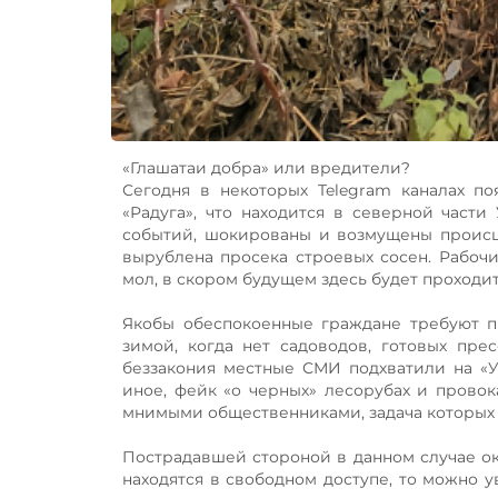
«Глашатаи добра» или вредители?
Сегодня в некоторых Telegram каналах п
«Радуга», что находится в северной част
событий, шокированы и возмущены происше
вырублена просека строевых сосен. Рабочие
мол, в скором будущем здесь будет проход
Якобы обеспокоенные граждане требуют про
зимой, когда нет садоводов, готовых пре
беззакония местные СМИ подхватили на «Ур
иное, фейк «о черных» лесорубах и прово
мнимыми общественниками, задача которых 
Пострадавшей стороной в данном случае оказ
находятся в свободном доступе, то можно у