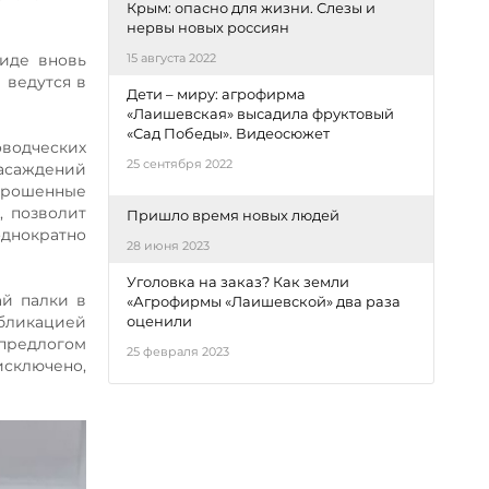
Крым: опасно для жизни. Слезы и
нервы новых россиян
виде вновь
15 августа 2022
 ведутся в
Дети – миру: агрофирма
«Лаишевская» высадила фруктовый
«Сад Победы». Видеосюжет
оводческих
25 сентября 2022
насаждений
аброшенные
, позволит
Пришло время новых людей
днократно
28 июня 2023
Уголовка на заказ? Как земли
ай палки в
«Агрофирмы «Лаишевской» два раза
убликацией
оценили
 предлогом
25 февраля 2023
исключено,