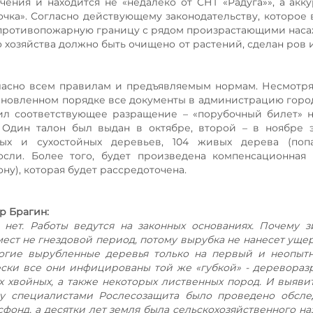
чения и находится не «недалеко от СНТ «Радуга»», а акк
чка». Согласно действующему законодательству, которое 
ь противопожарную границу с рядом произрастающими нас
о хозяйства должно быть очищено от растений, сделан ров 
ласно всем правилам и предъявляемым нормам. Несмотря 
становленном порядке все документы в администрацию город
ил соответствующее разращение – «порубочный билет» 
 Один талон был выдан в октябре, второй – в ноябре э
ых и сухостойных деревьев, 104 живых дерева (поп
осли. Более того, будет произведена компенсационная
ону), которая будет рассредоточена.
р Брагин:
 нет. Работы ведутся на законных основаниях. Почему 
 мест не гнездовой период, потому вырубка не нанесет уще
ногие вырубленные деревья только на первый и неопыт
ески все они инфицированы той же «губкой» - деревор
 хвойных, а также некоторых лиственных пород. И выяви
му специалистами Рослесозащита было проведено обсле
сфонд, а десятки лет земля была сельскохозяйственного на