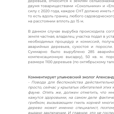
деревьев, относится к землям сельхозназна
двумя товариществами «Сокольники» и «Ело
силу с 2020 года, каждое СНТ должно имет
то есть вдоль границ любого садоводческог
на расстоянии вплоть до 15 м.
В данном случае вырубка происходила сог
земля частная, владелец участка подал в у
необходимых процедур и комиссий, получ
аварийных деревьев, сухостоя и поросли.
Суммарно было вырублено 285 аварийн
компенсационную высадку), 50 кв. м. пор
размере 1100 деревьев (по октябрьскому тал
Комментирует ульяновский эколог Александ
- Повода для беспокойства действительно
просто, сейчас у крылатых обитателей этих
фауне. Опять же, должен отметить, что м
кажутся здоровыми, на самом деле фактич
грибком, вызывающим гниль корней многих
дерево может именно специалист, поэто
выдано заключение. И главное, это не госле