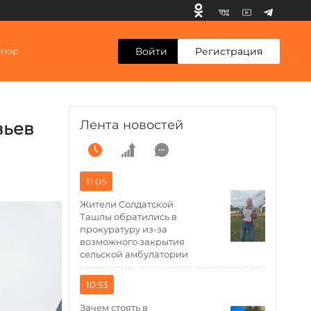
Войти
Регистрация
упор
Лента новостей
вьев
11:05
Жители Солдатской
Ташлы обратились в
прокуратуру из-за
возможного закрытия
сельской амбулатории
10:53
Зачем стоять в