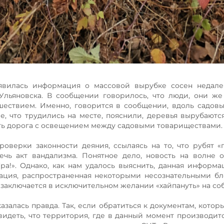
оявилась информация о массовой вырубке сосен недале
и Ульяновска. В сообщении говорилось, что люди, они ж
ствием. Именно, говорится в сообщении, вдоль садовы
, что трудились на месте, пояснили, деревья вырубаются
ить дорога с освещением между садовыми товариществами.
верки законности деяния, ссылаясь на то, что рубят «п
сечь акт вандализма. Понятное дело, новость на волне 
а!». Однако, как нам удалось выяснить, данная информа
кация, распространенная некоторыми несознательными б
заключается в исключительном желании «хайпануть» на со
алась правда. Так, если обратиться к документам, которые
видеть, что территория, где в данный момент производит