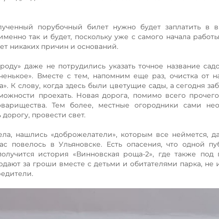
олученный порубочный билет нужно будет заплатить в 
менно так и будет, поскольку уже с самого начала работы
нет никаких причин и оснований.
роду» даже не потрудились указать точное название сад
ченькое». Вместе с тем, напомним еще раз, очистка от 
». К слову, когда здесь были цветущие сады, а сегодня з
можности проехать. Новая дорога, помимо всего прочего
оварищества. Тем более, местные огородники сами нео
 дорогу, провести свет.
пела, нашлись «доброжелатели», которым все неймется, д
нас повелось в Ульяновске. Есть опасения, что одной п
получится история «Винновская роща-2», где также под
дают за гроши вместе с детьми и обитателями парка, не 
редители.