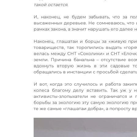
такой остается.
И, наконец, не будем забывать, что за п
высаженных деревьев. Не сомневаюсь, что и
рамках закона, а значит нарушать его далее 
Наконец, глашатаи и борцы за «живую при
товариществ, так торопились выдать «горя
велась между СНТ «Соколики» и СНТ «Елочка
земли. Причина банальна – отсутствие воз
вдохнуть вторую жизнь в эти садовые т
обращались в инстанции с просьбой сделать
И вот, когда это случилось и работа заки
колеса благому делу вставить. Так уж у 
активисты-злопыхатели не ограничатся и 
борьбы за экологию эту самую экологию про
те же самые «глашатаи добра», а попросту в