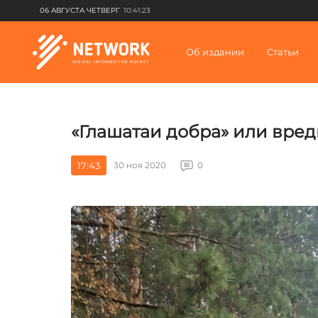
06 АВГУСТА ЧЕТВЕРГ
10:41:23
Об издании
Статьи
«Глашатаи добра» или вред
17:43
30 ноя 2020
0