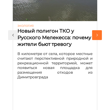
ЭКОЛОГИЯ
КУ
Новый полигон ТКО у
Н
Русского Мелекесса: почему
А
жители бьют тревогу
к
н
В километре от села, которое местные
считают перспективной природной и
В
рекреационной территорией, может
ч
появиться новая площадка для
че
размещения отходов из
Вс
Димитровграда
в
т
за