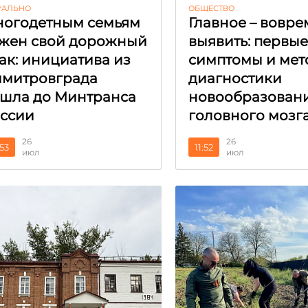
УАЛЬНО
ОБЩЕСТВО
огодетным семьям
Главное – вовре
жен свой дорожный
выявить: первы
ак: инициатива из
симптомы и мет
митровграда
диагностики
шла до Минтранса
новообразован
ссии
головного мозг
26
26
:53
11:52
июл
июл