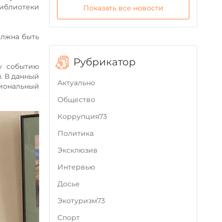
библиотеки
Показать все новости
олжна быть
Рубрикатор
му событию
. В данный
Актуально
циональный
Общество
Коррупция73
Политика
Эксклюзив
Интервью
Досье
Экотуризм73
Cпорт