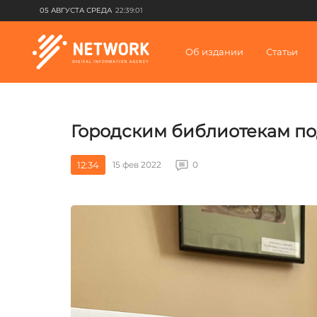
05 АВГУСТА СРЕДА
22:39:01
Об издании
Статьи
Городским библиотекам по
12:34
15 фев 2022
0