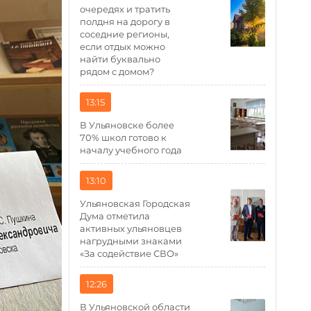
очередях и тратить
полдня на дорогу в
соседние регионы,
если отдых можно
найти буквально
рядом с домом?
13:15
В Ульяновске более
70% школ готово к
началу учебного года
13:10
Ульяновская Городская
Дума отметила
активных ульяновцев
нагрудными знаками
«За содействие СВО»
12:26
В Ульяновской области