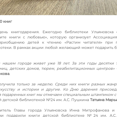
0 книг
нь книгодарения. Ежегодно библиотеки Ульяновска с
ите книги с любовью», которую организует Ассоциация
 приобщению детей к чтению «Растим читателя» при 
иотеки. В рамках акции любой желающий может подарить 
 нашем городе живет уже 18 лет. За эти годы десятки 
ниц, детских домов, тюрем, реабилитационных центров»
-
ркова
.
олучила только за неделю. Среди них книги разных жанро
искусству и истории и другие. Ко Дню дарения присое
из подаренных книг мы отмечаем специальным штампиком 
 детской библиотекой №24 им. А.С. Пушкина
Татьяна Марь
итель Главы города Ульяновска Инна Митрофанова и 
они подарили книги детской библиотеке №24 им. А.С.