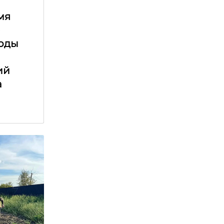
мя
е
оды
ий
а