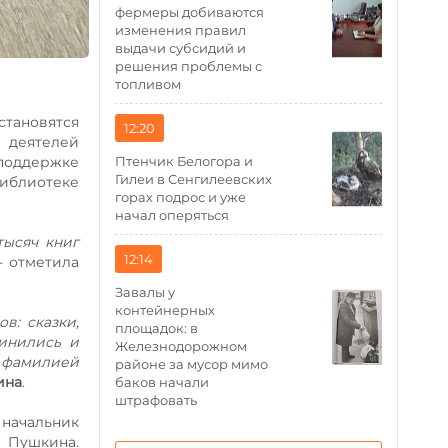
фермеры добиваются
изменения правил
выдачи субсидий и
решения проблемы с
топливом
тановятся
12:20
 деятелей
Птенчик Белогора и
поддержке
Гилеи в Сенгилеевских
библиотеке
горах подрос и уже
начал оперяться
тысяч книг
12:14
 отметила
Завалы у
контейнерных
в: сказки,
площадок: в
динились и
Железнодорожном
с фамилией
районе за мусор мимо
ина
.
баков начали
штрафовать
начальник
 Пушкина.