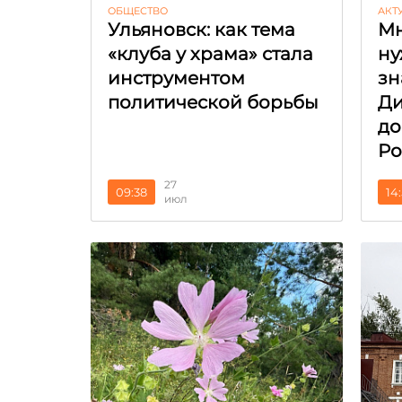
ОБЩЕСТВО
АКТ
Ульяновск: как тема
Мн
«клуба у храма» стала
ну
инструментом
зн
политической борьбы
Ди
до
Ро
27
09:38
14
июл