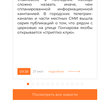
А
сложно назвать иначе, чем
о
спланированной информационной
м
кампанией. В городских телеграм-
Д
каналах и части местных СМИ вышла
н
серия публикаций о том, что рядом с
т
церковью на улице Гончарова якобы
о
открывается «стриптиз клую».
н
п
се
за
09:38
27 июл
1
подробнее
Посмотреть все новости