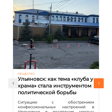
ОБЩЕСТВО
АК
Ульяновск: как тема «клуба у
М
храма» стала инструментом
с
политической борьбы
и
Д
Ситуацию с обострением
М
конфессиональных настроений в
Ульяновске в последние месяцы