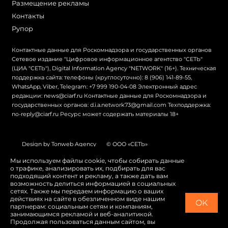
Размещение рекламы
Контакты
Рупор
Контактные данные для Роскомнадзора и государственных органов
Сетевое издание "Цифровое информационное агентство "СЕТЬ"
(ЦИА "СЕТЬ"), Digital Information Agency "NETWORK" (16+). Техническая
поддержка сайта: телефоны (круглосуточно): 8 (906) 141-89-55,
WhatsApp, Viber, Telegram: +7 999 190-04-08 Электронный адрес
редакции: news@ciarf.ru Контактные данные для Роскомнадзора и
государственных органов: d.i.a.network73@gmail.com Техподдержка:
no-reply@ciarf.ru Ресурс может содержать материалы 18+
Design by Tonweb Agency
© ООО «СЕТЬ»
Политика конфиденциальности
Карта сайта
Мы используем файлы cookie, чтобы собирать данные
о трафике, анализировать их, подбирать для вас
Switch to English
подходящий контент и рекламу, а также дать вам
возможность делиться информацией в социальных
сетях. Также мы передаем информацию о ваших
действиях на сайте в обезличенном виде нашим
OK
партнерам: социальным сетям и компаниям,
занимающимся рекламой и веб-аналитикой.
Продолжая пользоваться данным сайтом, вы