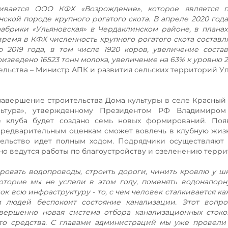
ивается ООО КФХ «Возрождение», которое является 
кой породе крупного рогатого скота. В апреле 2020 года
абрики «Ульяновская» в Чердаклинском районе, в плана
ремя в КФХ численность крупного рогатого скота составл
 2019 года, в том числе 1920 коров, увеличение соста
оизведено 16523 тонн молока, увеличение на 63% к уровню 2
льства – Министр АПК и развития сельских территорий У
авершение строительства Дома культуры в селе Красный 
льтура», утвержденному Президентом РФ Владимиром
зе клуба будет создано семь новых формирований. Поя
предварительным оценкам сможет вовлечь в клубную жиз
тельство идет полным ходом. Подрядчики осуществляют
о ведутся работы по благоустройству и озеленению терри
ровать водопроводы, строить дороги, чинить кровлю у ш
которые мы не успели в этом году, поменять водонапор
к всю инфраструктуру - то, с чем человек сталкивается ка
 людей беспокоит состояние канализации. Этот вопро
вершенно новая система отбора канализационных стоко
то средства. С главами администраций мы уже провели