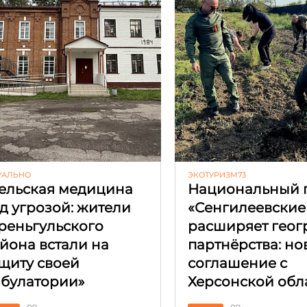
УАЛЬНО
ЭКОТУРИЗМ73
ельская медицина
Национальный 
д угрозой: жители
«Сенгилеевские
реньгульского
расширяет гео
йона встали на
партнёрства: но
щиту своей
соглашение с
булатории»
Херсонской обл