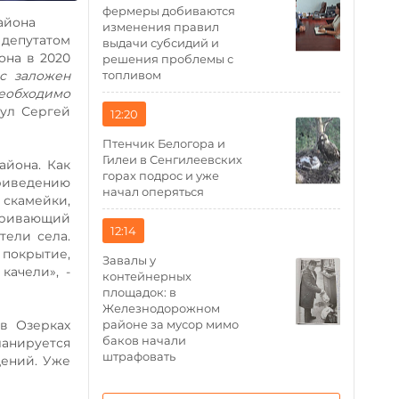
фермеры добиваются
айона
изменения правил
депутатом
выдачи субсидий и
она в 2020
решения проблемы с
с заложен
топливом
Необходимо
ул Сергей
12:20
Птенчик Белогора и
Гилеи в Сенгилеевских
айона. Как
горах подрос и уже
приведению
начал оперяться
 скамейки,
атривающий
12:14
тели села.
 покрытие,
Завалы у
качели», -
контейнерных
площадок: в
Железнодорожном
в Озерках
районе за мусор мимо
баков начали
планируется
штрафовать
щений. Уже