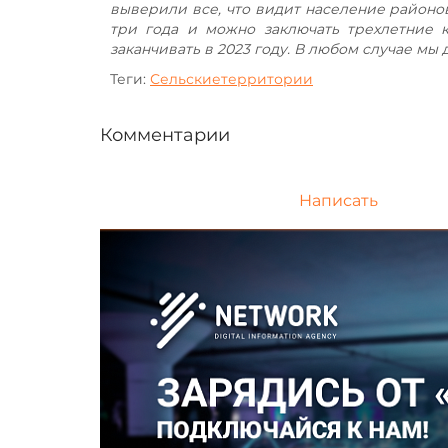
выверили все, что видит население районов
три года и можно заключать трехлетние к
заканчивать в 2023 году. В любом случае мы
Теги:
Сельскиетерритории
Комментарии
Написать