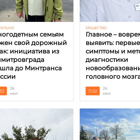
УАЛЬНО
ОБЩЕСТВО
огодетным семьям
Главное – вовре
жен свой дорожный
выявить: первы
ак: инициатива из
симптомы и мет
митровграда
диагностики
шла до Минтранса
новообразован
ссии
головного мозг
26
26
:53
11:52
июл
июл