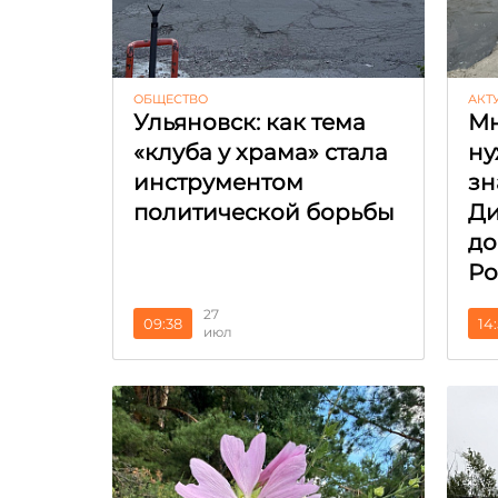
ОБЩЕСТВО
АКТ
Ульяновск: как тема
Мн
«клуба у храма» стала
ну
инструментом
зн
политической борьбы
Ди
до
Ро
27
09:38
14
июл