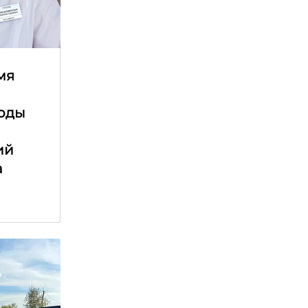
мя
е
оды
ий
а