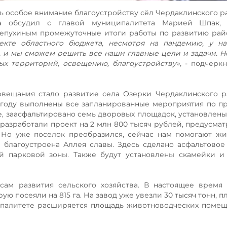
ь особое внимание благоустройству сёл Чердаклинского р
а обсудил с главой муниципалитета Марией Шпак, 
епухиным промежуточные итоги работы по развитию рай
екте областного бюджета, несмотря на пандемию, у на
, и мы сможем решить все наши главные цели и задачи. 
х территорий, освещению, благоустройству»,
- подчеркн
вещания стало развитие села Озерки Чердаклинского р
 году выполнены все запланированные мероприятия по 
, заасфальтировано семь дворовых площадок, установлены
разработали проект на 2 млн 800 тысяч рублей, предусм
Но уже поселок преобразился, сейчас нам помогают жи
й благоустроена Аллея славы. Здесь сделано асфальтовое
 парковой зоны. Также будут установлены скамейки и 
ам развития сельского хозяйства. В настоящее время 
ую посеяли на 815 га. На завод уже увезли 30 тысяч тонн, 
ципалитете расширяется площадь животноводческих поме