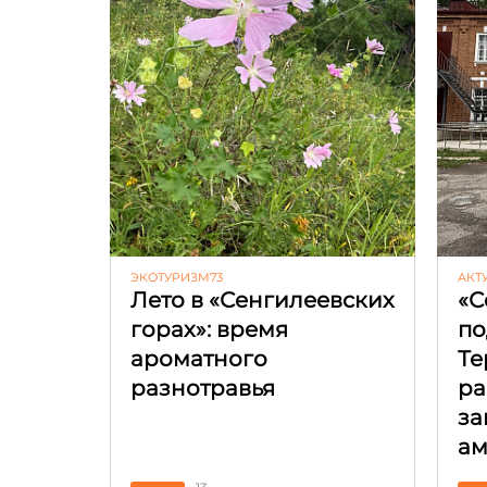
ЭКОТУРИЗМ73
АКТ
Лето в «Сенгилеевских
«С
горах»: время
по
ароматного
Те
разнотравья
ра
за
ам