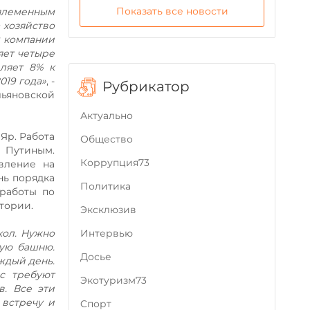
Показать все новости
племенным
 хозяйство
х компании
яет четыре
вляет 8% к
019 года»
, -
Рубрикатор
льяновской
Актуально
Яр. Работа
Общество
 Путиным.
Коррупция73
вление на
нь порядка
Политика
 работы по
тории.
Эксклюзив
кол. Нужно
Интервью
ную башню.
Досье
ждый день.
с требуют
Экотуризм73
в. Все эти
 встречу и
Cпорт