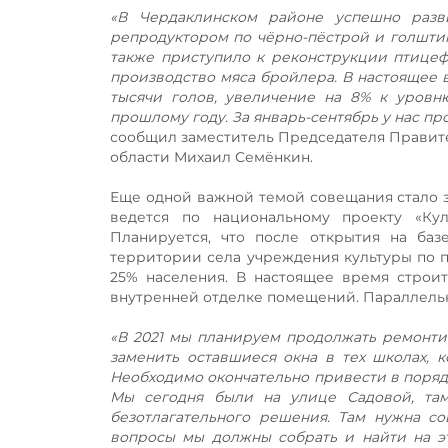
«В Чердаклинском районе успешно разв
репродуктором по чёрно-пёстрой и голштинс
также приступило к реконструкции птицеф
производство мяса бройлера. В настоящее в
тысячи голов, увеличение на 8% к уровню
прошлому году. За январь-сентябрь у нас пр
сообщил заместитель Председателя Правите
области Михаил Семёнкин.
Еще одной важной темой совещания стало з
ведется по национальному проекту «Ку
Планируется, что после открытия на ба
территории села учреждения культуры по 
25% населения. В настоящее время строи
внутренней отделке помещений. Параллельн
«В 2021 мы планируем продолжать ремонти
заменить оставшиеся окна в тех школах, 
Необходимо окончательно привести в порядо
Мы сегодня были на улице Садовой, там
безотлагательного решения. Там нужна со
вопросы мы должны собрать и найти на э