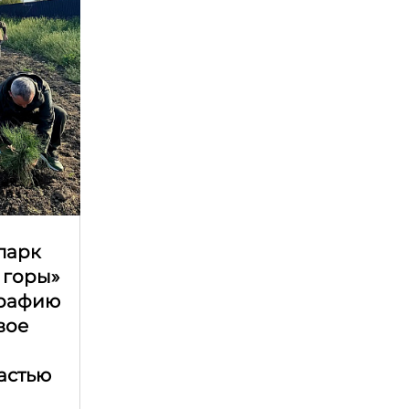
парк
 горы»
графию
вое
астью