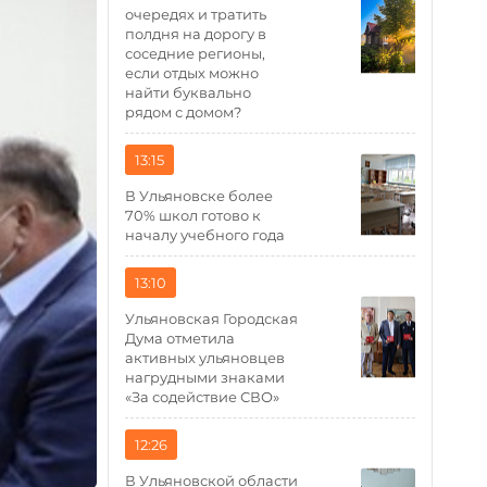
очередях и тратить
полдня на дорогу в
соседние регионы,
если отдых можно
найти буквально
рядом с домом?
13:15
В Ульяновске более
70% школ готово к
началу учебного года
13:10
Ульяновская Городская
Дума отметила
активных ульяновцев
нагрудными знаками
«За содействие СВО»
12:26
В Ульяновской области