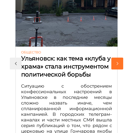
ОБЩЕСТВО
АК
Ульяновск: как тема «клуба у
М
храма» стала инструментом
с
политической борьбы
и
Д
Ситуацию с обострением
М
конфессиональных настроений в
Ульяновске в последние месяцы
А
сложно назвать иначе, чем
о
спланированной информационной
м
кампанией. В городских телеграм-
Д
каналах и части местных СМИ вышла
н
серия публикаций о том, что рядом с
т
церковью на улице Гончарова якобы