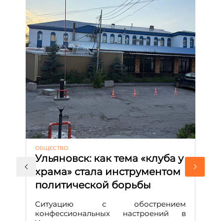
ОБЩЕСТВО
АК
Ульяновск: как тема «клуба у
М
храма» стала инструментом
с
политической борьбы
и
Д
Ситуацию с обострением
М
конфессиональных настроений в