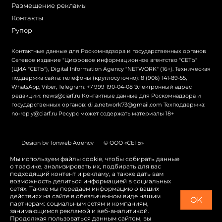
Размещение рекламы
Контакты
Рупор
Контактные данные для Роскомнадзора и государственных органов
Сетевое издание "Цифровое информационное агентство "СЕТЬ"
(ЦИА "СЕТЬ"), Digital Information Agency "NETWORK" (16+). Техническая
поддержка сайта: телефоны (круглосуточно): 8 (906) 141-89-55,
WhatsApp, Viber, Telegram: +7 999 190-04-08 Электронный адрес
редакции: news@ciarf.ru Контактные данные для Роскомнадзора и
государственных органов: d.i.a.network73@gmail.com Техподдержка:
no-reply@ciarf.ru Ресурс может содержать материалы 18+
Design by Tonweb Agency
© ООО «СЕТЬ»
Политика конфиденциальности
Карта сайта
Мы используем файлы cookie, чтобы собирать данные
о трафике, анализировать их, подбирать для вас
Switch to English
подходящий контент и рекламу, а также дать вам
возможность делиться информацией в социальных
сетях. Также мы передаем информацию о ваших
действиях на сайте в обезличенном виде нашим
OK
партнерам: социальным сетям и компаниям,
занимающимся рекламой и веб-аналитикой.
Продолжая пользоваться данным сайтом, вы