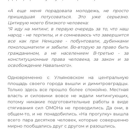
«А еще меня порадовала молодежь, не просто
пришедшая потусоваться. Это уже серьезно.
Цитирую моего близкого человека:
"Я иду на митинг, в первую очередь за то, что наш
народ - не терпилы, и я сомневаюсь что завершится
все как при Немцове - побунтовали, дубинками
поколошматили и забыли. Во-вторую за право быть
гражданином, а не населением В-третью - за
конституционные права человека, за закон и за
освобождение Навального».
Одновременно с Ульяновском на центральную
площадь своего города вышли и димитровградцы.
Только здесь все прошло более спокойно. Местная
власть и силовики вовсе не ждали митингующих,
потому никакие подготовительные работы в виде
стягивания сил ОМОНа не проводились. Да они, в
общем-то, и не понадобились. «На прогулку» вышла
всего пара десятков человек, которые совершенно
мирно пообщались друг с другом и разошлись.