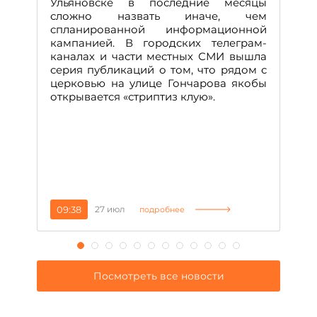
Ульяновске в последние месяцы
А
сложно назвать иначе, чем
о
спланированной информационной
м
кампанией. В городских телеграм-
Д
каналах и части местных СМИ вышла
н
серия публикаций о том, что рядом с
т
церковью на улице Гончарова якобы
о
открывается «стриптиз клую».
н
п
се
за
09:38
27 июл
1
подробнее
Посмотреть все новости