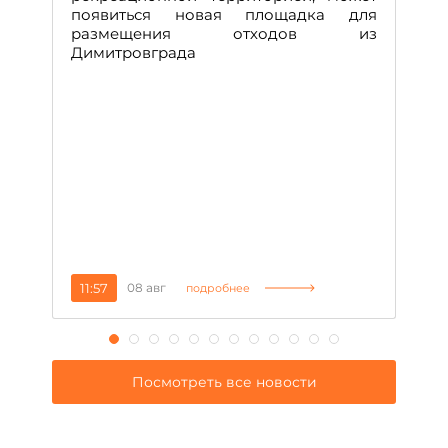
ч
появиться новая площадка для
че
размещения отходов из
Вс
Димитровграда
в
т
за
11:57
08 авг
2
подробнее
Посмотреть все новости