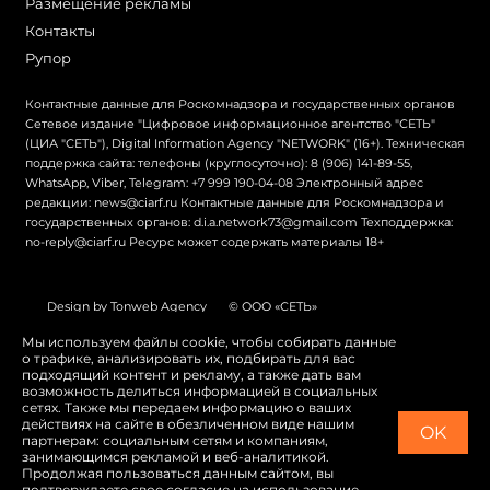
Размещение рекламы
Контакты
Рупор
Контактные данные для Роскомнадзора и государственных органов
Сетевое издание "Цифровое информационное агентство "СЕТЬ"
(ЦИА "СЕТЬ"), Digital Information Agency "NETWORK" (16+). Техническая
поддержка сайта: телефоны (круглосуточно): 8 (906) 141-89-55,
WhatsApp, Viber, Telegram: +7 999 190-04-08 Электронный адрес
редакции: news@ciarf.ru Контактные данные для Роскомнадзора и
государственных органов: d.i.a.network73@gmail.com Техподдержка:
no-reply@ciarf.ru Ресурс может содержать материалы 18+
Design by Tonweb Agency
© ООО «СЕТЬ»
Политика конфиденциальности
Карта сайта
Мы используем файлы cookie, чтобы собирать данные
о трафике, анализировать их, подбирать для вас
Switch to English
подходящий контент и рекламу, а также дать вам
возможность делиться информацией в социальных
сетях. Также мы передаем информацию о ваших
действиях на сайте в обезличенном виде нашим
OK
партнерам: социальным сетям и компаниям,
занимающимся рекламой и веб-аналитикой.
Продолжая пользоваться данным сайтом, вы
подтверждаете свое согласие на использование