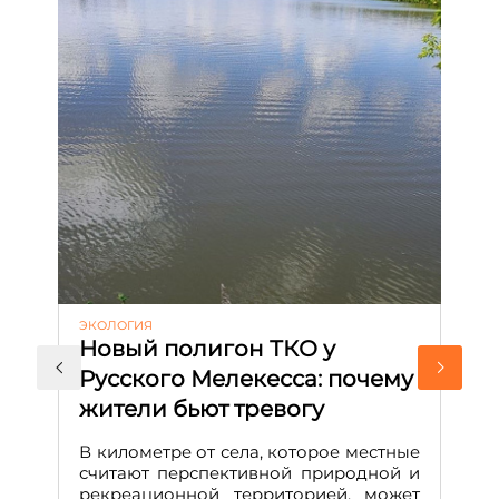
ЭКОЛОГИЯ
КУ
Новый полигон ТКО у
Н
Русского Мелекесса: почему
А
жители бьют тревогу
к
н
В километре от села, которое местные
считают перспективной природной и
В
рекреационной территорией, может