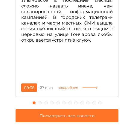
Ульяновске в последние месяцы
А
сложно назвать иначе, чем
о
спланированной информационной
м
кампанией. В городских телеграм-
Д
каналах и части местных СМИ вышла
н
серия публикаций о том, что рядом с
т
церковью на улице Гончарова якобы
о
открывается «стриптиз клую».
н
п
се
за
09:38
27 июл
1
подробнее
Посмотреть все новости