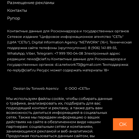
Размещение рекламы
Контакты
Рупор
Контактные данные для Роскомнадзора и государственных органов
Сетевое издание "Цифровое информационное агентство "СЕТЬ"
(ЦИА "СЕТЬ"), Digital Information Agency "NETWORK" (16+). Техническая
поддержка сайта: телефоны (круглосуточно): 8 (906) 141-89-55,
WhatsApp, Viber, Telegram: +7 999 190-04-08 Электронный адрес
редакции: news@ciarf.ru Контактные данные для Роскомнадзора и
государственных органов: d.i.a.network73@gmail.com Техподдержка:
no-reply@ciarf.ru Ресурс может содержать материалы 18+
Design by Tonweb Agency
© ООО «СЕТЬ»
Политика конфиденциальности
Карта сайта
Мы используем файлы cookie, чтобы собирать данные
о трафике, анализировать их, подбирать для вас
Switch to English
подходящий контент и рекламу, а также дать вам
возможность делиться информацией в социальных
сетях. Также мы передаем информацию о ваших
действиях на сайте в обезличенном виде нашим
OK
партнерам: социальным сетям и компаниям,
занимающимся рекламой и веб-аналитикой.
Продолжая пользоваться данным сайтом, вы