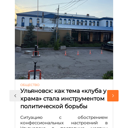
ОБЩЕСТВО
АК
Ульяновск: как тема «клуба у
М
храма» стала инструментом
с
политической борьбы
и
Д
Ситуацию с обострением
М
конфессиональных настроений в