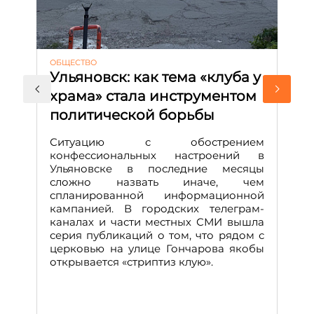
ОБЩЕСТВО
АК
Ульяновск: как тема «клуба у
М
храма» стала инструментом
с
политической борьбы
и
Д
Ситуацию с обострением
М
конфессиональных настроений в
Ульяновске в последние месяцы
А
сложно назвать иначе, чем
о
спланированной информационной
м
кампанией. В городских телеграм-
Д
каналах и части местных СМИ вышла
н
серия публикаций о том, что рядом с
т
церковью на улице Гончарова якобы
о
открывается «стриптиз клую».
н
п
се
за