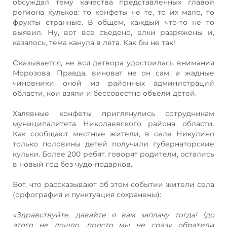
обсуждал тему качества представленных главой
региона кульков: то конфеты не те, то их мало, то
фрукты странные. В общем, каждый что-то не то
выявил. Ну, вот все съедено, елки разряжены и,
казалось, тема канула в лета. Как бы не так!
Оказывается, не вся детвора удостоилась внимания
Морозова. Правда, виноват не он сам, а жадные
чиновники оной из районных администраций
области, кои взяли и бессовестно объели детей.
Халявные конфеты приглянулись сотрудникам
муниципалитета Николаевского района области.
Как сообщают местные жители, в селе Никулино
только половины детей получили губернаторские
кульки. Более 200 ребят, говорят родители, остались
в новый год без чудо-подарков.
Вот, что рассказывают об этом событии жители села
(орфография и пунктуация сохранены):
«Здравствуйте, давайте я вам заплачу тогда! (до
этого не дошло, просто мы не сразу обратили