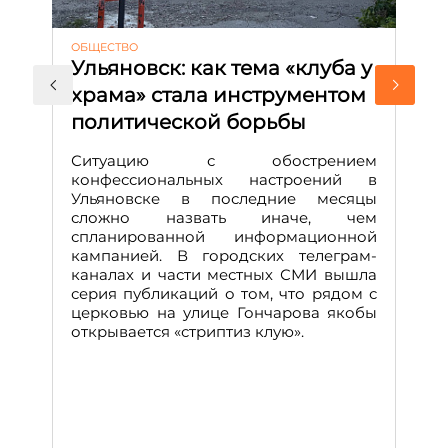
ОБЩЕСТВО
АК
Ульяновск: как тема «клуба у
М
храма» стала инструментом
с
политической борьбы
и
Д
Ситуацию с обострением
М
конфессиональных настроений в
Ульяновске в последние месяцы
А
сложно назвать иначе, чем
о
спланированной информационной
м
кампанией. В городских телеграм-
Д
каналах и части местных СМИ вышла
н
серия публикаций о том, что рядом с
т
церковью на улице Гончарова якобы
о
открывается «стриптиз клую».
н
п
се
за