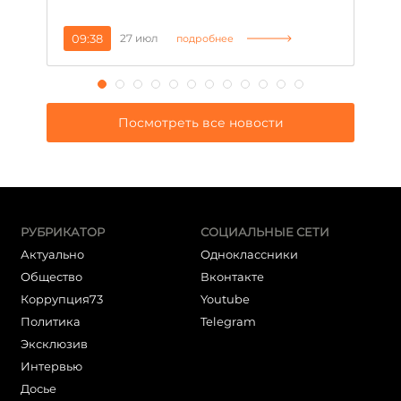
09:38
27 июл
1
подробнее
Посмотреть все новости
РУБРИКАТОР
СОЦИАЛЬНЫЕ СЕТИ
Актуально
Одноклассники
Общество
Вконтакте
Коррупция73
Youtube
Политика
Telegram
Эксклюзив
Интервью
Досье