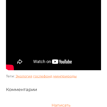
Теги:
Экология
гослефонд
минприроды
Комментарии
Написать