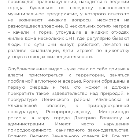
происходят правонарушения, находится в ведении
города, буквально по соседству расположено
муниципальное предприятие, у которого отчего-то
не возникают никакие вопросы, несмотря на
разносящееся зловоние. В нескольких сотнях метров
– качели и горка, утонувшие в жидких отходах,
жилые дома нескольких СНТ, где регулярно бывают
люди. По сути они живут, работают, лечатся на
разливе канализации, дети играют, по щиколотку
утонув в отходах жизнедеятельности.
Опубликованные видео – уже сами по себе призыв к
власти присмотреться к территории, заняться
проблемой вплотную и всерьез. Ролики обращены в
первую очередь к тем, кто может и должен
прекратить такое издевательство над природой: к
прокуратуре Ленинского района Ульяновска и
Ульяновской области, к природоохранной
прокуратуре, Росприроднадзору, Минприроды
региона, к мэру города Дмитрию Вавилину и
администрации. Имеют место нарушения
природоохранного, санитарного законодательства,
Водного, Лесного, Земельного кодекса РФ. Всё это