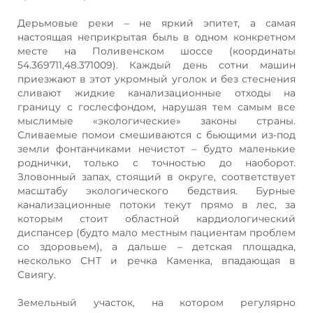
Дерьмовые реки – не яркий эпитет, а самая
настоящая неприкрытая быль в одном конкретном
месте на Поливенском шоссе (координаты
54.369711,48.371009). Каждый день сотни машин
приезжают в этот укромный уголок и без стеснения
сливают жидкие канализационные отходы на
границу с гослесфондом, нарушая тем самым все
мыслимые «экологические» законы страны.
Сливаемые помои смешиваются с бьющими из-под
земли фонтанчиками нечистот – будто маленькие
роднички, только с точностью до наоборот.
Зловонный запах, стоящий в округе, соответствует
масштабу экологического бедствия. Бурные
канализационные потоки текут прямо в лес, за
которым стоит областной кардиологический
диспансер (будто мало местным пациентам проблем
со здоровьем), а дальше – детская площадка,
несколько СНТ и речка Каменка, впадающая в
Свиягу.
Земельный участок, на котором регулярно