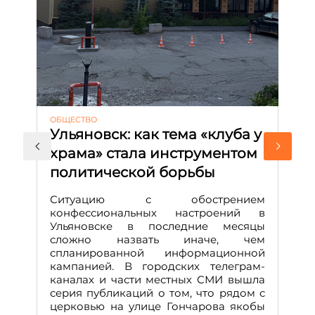
ОБЩЕСТВО
АК
Ульяновск: как тема «клуба у
М
храма» стала инструментом
с
политической борьбы
и
Д
Ситуацию с обострением
М
конфессиональных настроений в
Ульяновске в последние месяцы
А
сложно назвать иначе, чем
о
спланированной информационной
м
кампанией. В городских телеграм-
Д
каналах и части местных СМИ вышла
н
серия публикаций о том, что рядом с
т
церковью на улице Гончарова якобы