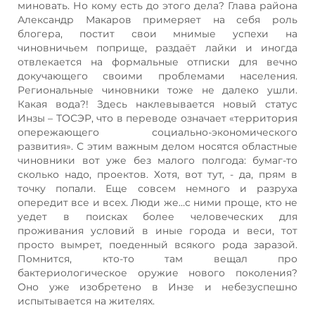
миновать. Но кому есть до этого дела? Глава района
Александр Макаров примеряет на себя роль
блогера, постит свои мнимые успехи на
чиновничьем поприще, раздаёт лайки и иногда
отвлекается на формальные отписки для вечно
докучающего своими проблемами населения.
Региональные чиновники тоже не далеко ушли.
Какая вода?! Здесь наклевывается новый статус
Инзы – ТОСЭР, что в переводе означает «территория
опережающего социально-экономического
развития». С этим важным делом носятся областные
чиновники вот уже без малого полгода: бумаг-то
сколько надо, проектов. Хотя, вот тут, - да, прям в
точку попали. Еще совсем немного и разруха
опередит все и всех. Люди же…с ними проще, кто не
уедет в поисках более человеческих для
проживания условий в иные города и веси, тот
просто вымрет, поеденный всякого рода заразой.
Помнится, кто-то там вещал про
бактериологическое оружие нового поколения?
Оно уже изобретено в Инзе и небезуспешно
испытывается на жителях.