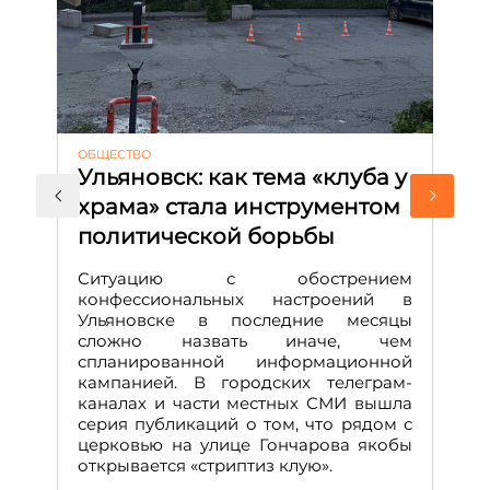
ОБЩЕСТВО
АК
Ульяновск: как тема «клуба у
М
храма» стала инструментом
с
политической борьбы
и
Д
Ситуацию с обострением
М
конфессиональных настроений в
Ульяновске в последние месяцы
А
сложно назвать иначе, чем
о
спланированной информационной
м
кампанией. В городских телеграм-
Д
каналах и части местных СМИ вышла
н
серия публикаций о том, что рядом с
т
церковью на улице Гончарова якобы
о
открывается «стриптиз клую».
н