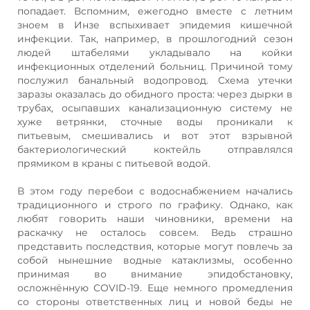
попадает. Вспомним, ежегодно вместе с летним
зноем в Инзе вспыхивает эпидемия кишечной
инфекции. Так, например, в прошлогодний сезон
людей штабелями укладывало на койки
инфекционных отделений больниц. Причиной тому
послужил банальный водопровод. Схема утечки
заразы оказалась до обидного проста: через дырки в
трубах, осыпавших канализационную систему не
хуже ветрянки, сточные воды проникали к
питьевым, смешивались и вот этот взрывной
бактериологический коктейль отправлялся
прямиком в краны с питьевой водой.
В этом году перебои с водоснабжением начались
традиционного и строго по графику. Однако, как
любят говорить наши чиновники, времени на
раскачку не осталось совсем. Ведь страшно
представить последствия, которые могут повлечь за
собой нынешние водные катаклизмы, особенно
принимая во внимание эпидобстановку,
осложнённую COVID-19. Еще немного промедления
со стороны ответственных лиц и новой беды не