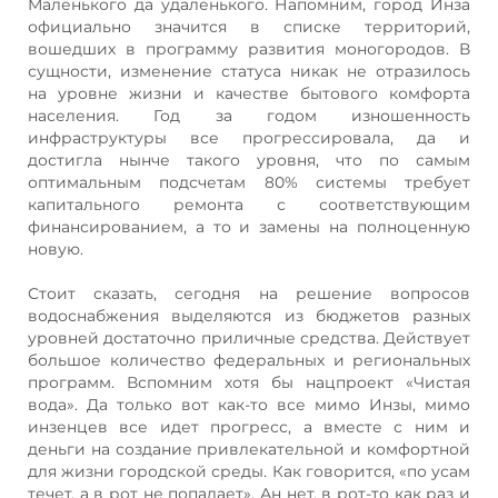
Маленького да удаленького. Напомним, город Инза
официально значится в списке территорий,
вошедших в программу развития моногородов. В
сущности, изменение статуса никак не отразилось
на уровне жизни и качестве бытового комфорта
населения. Год за годом изношенность
инфраструктуры все прогрессировала, да и
достигла нынче такого уровня, что по самым
оптимальным подсчетам 80% системы требует
капитального ремонта с соответствующим
финансированием, а то и замены на полноценную
новую.
Стоит сказать, сегодня на решение вопросов
водоснабжения выделяются из бюджетов разных
уровней достаточно приличные средства. Действует
большое количество федеральных и региональных
программ. Вспомним хотя бы нацпроект «Чистая
вода». Да только вот как-то все мимо Инзы, мимо
инзенцев все идет прогресс, а вместе с ним и
деньги на создание привлекательной и комфортной
для жизни городской среды. Как говорится, «по усам
течет, а в рот не попадает». Ан нет, в рот-то как раз и