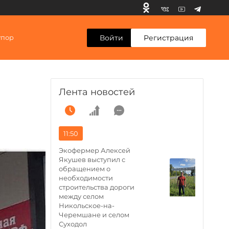
Войти
Регистрация
упор
Лента новостей
11:50
Экофермер Алексей
Якушев выступил с
обращением о
необходимости
строительства дороги
между селом
Никольское-на-
Черемшане и селом
Суходол