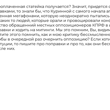
оплаченная статейка получается? Значит, придется 
авками, то знали бы, что Куринной с самого начала 
щенная мегафонами, которую неоднократно пытались
аких то людей, которые орали и провоцировали кон
ство обращенний местных оппозиционеров КПРФ в 
авки и ходить на митинги. Мы это помним, Вы, видимо
ите этого помнить, как и мою критику бессмысленно
тобы в очередной раз очернить оппозицию? Если хот
туции, то пишите про поправки и про то, как они бе
сле них.