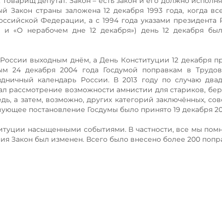
, товарищ депутат. Закон – есть закон и его должно испол
ый Закон страны заложена 12 декабря 1993 года, когда в
ссийской Федерации, а с 1994 года указами президента 
и «О нерабочем дне 12 декабря») день 12 декабря был
в России выходным днём, а День Конституции 12 декабря п
ым 24 декабря 2004 года Госдумой поправкам в Трудов
ничный календарь России. В 2013 году по случаю двад
ал рассмотрение возможности амнистии для стариков, бе
ь, а затем, возможно, других категорий заключённых, с
ующее постановление Госдумы было принято 19 декабря 201
ституции насыщенными событиями. В частности, все мы помн
ия Закон был изменен. Всего было внесено более 200 попр