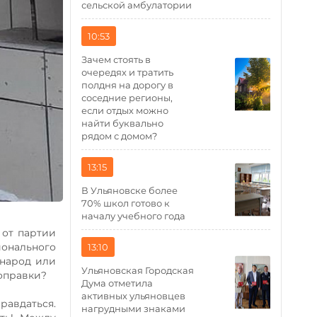
сельской амбулатории
10:53
Зачем стоять в
очередях и тратить
полдня на дорогу в
соседние регионы,
если отдых можно
найти буквально
рядом с домом?
13:15
В Ульяновске более
70% школ готово к
началу учебного года
 от партии
онального
13:10
 народ или
Ульяновская Городская
поправки?
Дума отметила
активных ульяновцев
равдаться.
нагрудными знаками