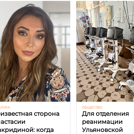
ЬТУРА
ОБЩЕСТВО
известная сторона
Для отделения
астасии
реанимации
кридиной: когда
Ульяновской