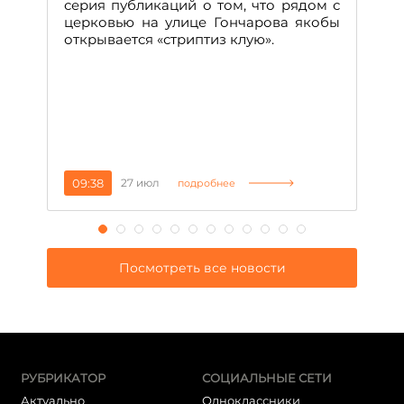
н
серия публикаций о том, что рядом с
т
церковью на улице Гончарова якобы
о
открывается «стриптиз клую».
н
п
се
за
09:38
27 июл
1
подробнее
Посмотреть все новости
РУБРИКАТОР
СОЦИАЛЬНЫЕ СЕТИ
Актуально
Одноклассники