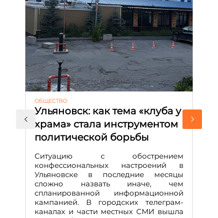
ОБЩЕСТВО
АК
Ульяновск: как тема «клуба у
М
храма» стала инструментом
с
политической борьбы
и
Д
Ситуацию с обострением
М
конфессиональных настроений в
Ульяновске в последние месяцы
А
сложно назвать иначе, чем
о
спланированной информационной
м
кампанией. В городских телеграм-
Д
каналах и части местных СМИ вышла