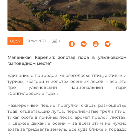
08:57
01 окт 2021
0
Маленькая Карелия: золотая пора в ульяновском
"заповедном месте"
Единение с природой, многоголосье птиц, активный
туризм, «багрец и золото» осенних лесов – всё это
про ульяновский национальный парк
«Сенгилеевские горы».
Размеренные пешие прогулки сквозь разноцветье
трав, отцветающих лугов, переливчатые трели птиц,
тихая охота в грибных лесах, аромат прелой листвы
и свежее дыхание осени – за всем этим не нужно
ехать за тридевять земель. Всё куда ближе и гораздо