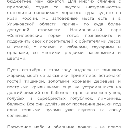
бюджетнее, чем кажется. Для многих слияние с
природой, отдых со вкусом «натуральности»
становится синонимом дорогого тура куда-то на
край России. Но заповедные места есть и в
Ульяновской области, причем по куда более
доступной стоимости. Национальный парк
«Сенгилеевские горы» готов познакомить и
подружить своих посетителей с обитателями лесов
и степей, с лосями и кабанами, глухарями и
орланами, со многими редкими насекомыми и
цветами.
Пусть сентябрь в этом году выдался не слишком
жарким, местные заказники приветливо встречают
гостей тишиной, золотыми кронами деревьев и
пестрыми крылышками еще не устроившихся на
долгий зимний сон бабочек – оранжевых желтушек,
голубых и серебристых голубянок, лимонниц,
белянок. Все они долётывают последние деньки под
едва теплыми лучами уже скупого на ласку
солнышка.
Пасмурное небо и обильные дожди – не повод