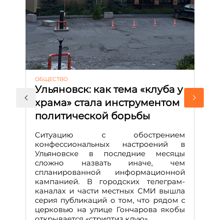
ОБЩЕСТВО
АК
Ульяновск: как тема «клуба у
М
храма» стала инструментом
с
политической борьбы
и
Д
Ситуацию с обострением
М
конфессиональных настроений в
Ульяновске в последние месяцы
А
сложно назвать иначе, чем
о
спланированной информационной
м
кампанией. В городских телеграм-
Д
каналах и части местных СМИ вышла
н
серия публикаций о том, что рядом с
т
церковью на улице Гончарова якобы
о
открывается «стриптиз клую».