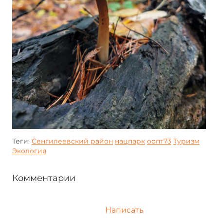
Теги:
Сенгилеевский район
нацпарк
оопт73
Туризм
Экология
Комментарии
Написать