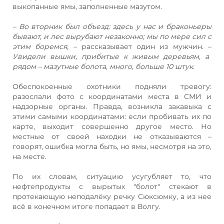
выкопанные ямы, заполненные мазутом.
– Во вторник был объезд: здесь у нас и браконьеры
бывают, и лес вырубают незаконно; мы по мере сил с
этим боремся,
– рассказывает один из мужчин. –
Увидели вышки, прибитые к живым деревьям, а
рядом – мазутные болота, много, больше 10 штук
.
Обеспокоенные охотники подняли тревогу:
разослали фото с координатами места в СМИ и
надзорные органы. Правда, возникла закавыка с
этими самыми координатами: если пробивать их по
карте, выходит совершенно другое место. Но
местные от своей находки не отказываются –
говорят, ошибка могла быть, но ямы, несмотря на это,
на месте.
По их словам, ситуацию усугубляет то, что
нефтепродукты с вырытых "болот" стекают в
протекающую неподалёку речку Сюксюмку, а из нее
всё в конечном итоге попадает в Волгу.