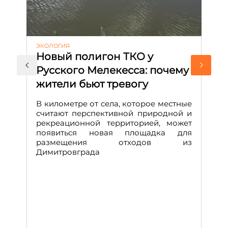
ЭКОЛОГИЯ
КУ
Новый полигон ТКО у
Н
Русского Мелекесса: почему
А
жители бьют тревогу
к
н
В километре от села, которое местные
считают перспективной природной и
В
рекреационной территорией, может
ч
появиться новая площадка для
че
размещения отходов из
Вс
Димитровграда
в
т
за