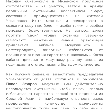
Находку обнаружили в Инзенском прилисном
охотхозяйстве – на участке, взятом в аренду
первичным охотничьим коллективом "Барс",
состоящим преимущественно из жителей
Ульяновска. Их-то местные и подозревают в
создании мазутных болот – якобы таким способом
приезжие браконьерничают. На вопрос, зачем
портить "свои" угодья, охотники уверенно
объясняют: мазутными ямами браконьеры
привлекают кабанов. Искупавшись в
нефтепродуктах, животные избавляются от
излишнего внимания паразитов и насекомых. Когда
кабаны приходят к мазутному разливу вновь, их
поджидают и отстреливают в большом количестве.
Как пояснил редакции заместитель председателя
Ульяновского общества охотников и рыболовов
Павел Захаров
, мазутные ямы действительно
используются охотниками, чтобы помочь зверью
избавиться от паразитов, способ этот переняли из
Средней Азии. И наибольшую опасность здесь
представляет количество разливаемых
нефтепродуктов, тогда как сами по себе ямы с