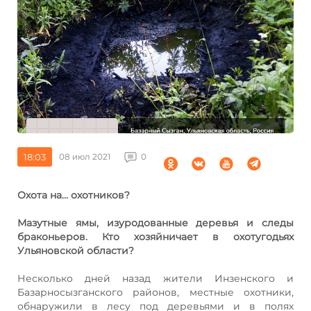
18:03
08 июл 2021
0
Охота на... охотников?
Мазутные ямы, изуродованные деревья и следы
браконьеров. Кто хозяйничает в охотугодьях
Ульяновской области?
Несколько дней назад жители Инзенского и
Базарносызганского районов, местные охотники,
обнаружили в лесу под деревьями и в полях