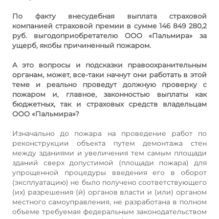
По факт
у
внесудебная выплата страховой
компанией страховой премии в сумме 146 849 280,2
руб. выгодоприобретателю ООО «Пальмира» за
ущерб, якобы причиненный пожаром.
А это вопросы и подсказки правоохранительным
органам, может, все-таки начнут они работать в этой
теме и реально проведут должную проверку с
пожаром и, главное, законностью выплаты как
бюджетных, так и страховых средств владельцам
ООО «Пальмира»?
Изначально до пожара на проведение работ по
реконструкции объекта путем демонтажа стен
между зданиями и увеличения тем самым площади
зданий сверх допустимой (площади пожара) для
упрощенной процедуры введения его в оборот
(эксплуатацию) не было получено соответствующего
(их) разрешения (й) органов власти и (или) органом
местного самоуправления, не разработана в полном
объеме требуемая федеральным законодательством