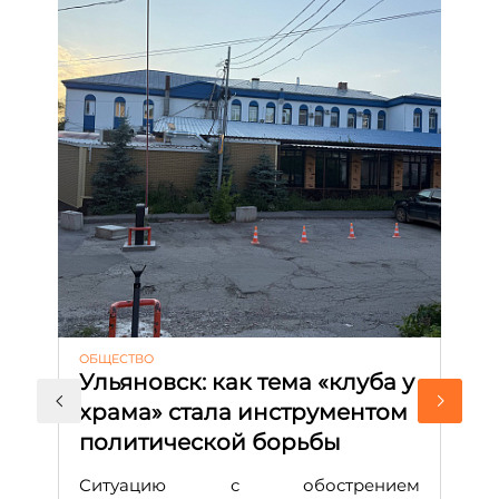
ОБЩЕСТВО
АК
Ульяновск: как тема «клуба у
М
храма» стала инструментом
с
политической борьбы
и
Д
Ситуацию с обострением