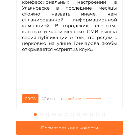
М
конфессиональных настроений в
Ульяновске в последние месяцы
А
сложно назвать иначе, чем
о
спланированной информационной
м
кампанией. В городских телеграм-
Д
каналах и части местных СМИ вышла
н
серия публикаций о том, что рядом с
т
церковью на улице Гончарова якобы
о
открывается «стриптиз клую».
н
п
се
за
09:38
27 июл
1
подробнее
Посмотреть все новости