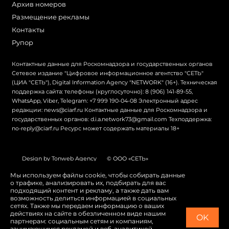
Архив номеров
Размещение рекламы
Контакты
Рупор
Контактные данные для Роскомнадзора и государственных органов
Сетевое издание "Цифровое информационное агентство "СЕТЬ"
(ЦИА "СЕТЬ"), Digital Information Agency "NETWORK" (16+). Техническая
поддержка сайта: телефоны (круглосуточно): 8 (906) 141-89-55,
WhatsApp, Viber, Telegram: +7 999 190-04-08 Электронный адрес
редакции: news@ciarf.ru Контактные данные для Роскомнадзора и
государственных органов: d.i.a.network73@gmail.com Техподдержка:
no-reply@ciarf.ru Ресурс может содержать материалы 18+
Design by Tonweb Agency
© ООО «СЕТЬ»
Политика конфиденциальности
Карта сайта
Мы используем файлы cookie, чтобы собирать данные
о трафике, анализировать их, подбирать для вас
Switch to English
подходящий контент и рекламу, а также дать вам
возможность делиться информацией в социальных
сетях. Также мы передаем информацию о ваших
действиях на сайте в обезличенном виде нашим
OK
партнерам: социальным сетям и компаниям,
занимающимся рекламой и веб-аналитикой.