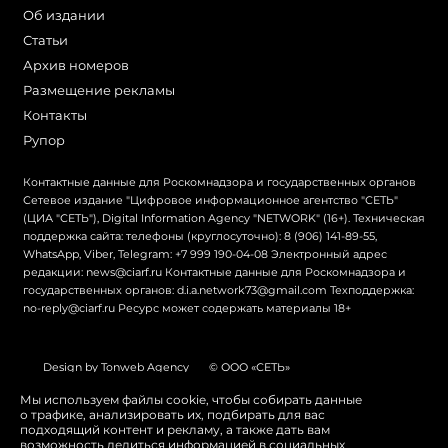
Об издании
Статьи
Архив номеров
Размещение рекламы
Контакты
Рупор
Контактные данные для Роскомнадзора и государственных органов
Сетевое издание "Цифровое информационное агентство "СЕТЬ"
(ЦИА "СЕТЬ"), Digital Information Agency "NETWORK" (16+). Техническая
поддержка сайта: телефоны (круглосуточно): 8 (906) 141-89-55,
WhatsApp, Viber, Telegram: +7 999 190-04-08 Электронный адрес
редакции: news@ciarf.ru Контактные данные для Роскомнадзора и
государственных органов: d.i.a.network73@gmail.com Техподдержка:
no-reply@ciarf.ru Ресурс может содержать материалы 18+
Design by Tonweb Agency
© ООО «СЕТЬ»
Политика конфиденциальности
Карта сайта
Мы используем файлы cookie, чтобы собирать данные
о трафике, анализировать их, подбирать для вас
Switch to English
подходящий контент и рекламу, а также дать вам
возможность делиться информацией в социальных