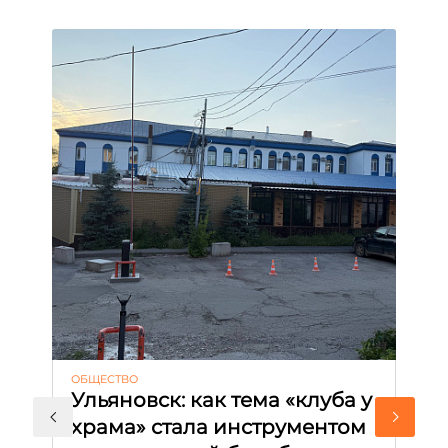
ОБЩЕСТВО
АК
Ульяновск: как тема «клуба у
М
храма» стала инструментом
с