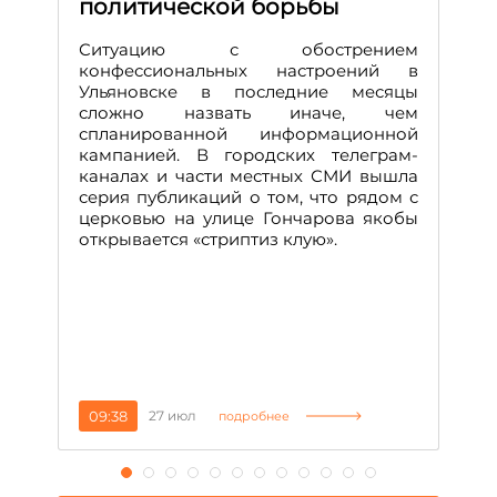
политической борьбы
и
Д
Ситуацию с обострением
М
конфессиональных настроений в
Ульяновске в последние месяцы
А
сложно назвать иначе, чем
о
спланированной информационной
м
кампанией. В городских телеграм-
Д
каналах и части местных СМИ вышла
н
серия публикаций о том, что рядом с
т
церковью на улице Гончарова якобы
о
открывается «стриптиз клую».
н
п
се
за
09:38
27 июл
1
подробнее