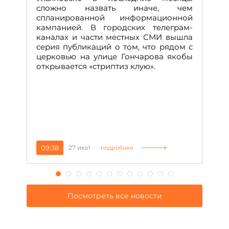
А
сложно назвать иначе, чем
о
спланированной информационной
м
кампанией. В городских телеграм-
Д
каналах и части местных СМИ вышла
н
серия публикаций о том, что рядом с
т
церковью на улице Гончарова якобы
о
открывается «стриптиз клую».
н
п
се
за
09:38
27 июл
1
подробнее
Посмотреть все новости