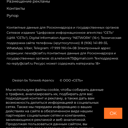
Размещение рекламы
Контакты
Рупор
Контактные данные для Роскомнадзора и государственных органов
Сетевое издание "Цифровое информационное агентство "СЕТЬ"
(ЦИА "СЕТЬ"), Digital Information Agency "NETWORK" (16+). Техническая
поддержка сайта: телефоны (круглосуточно): 8 (906) 141-89-55,
WhatsApp, Viber, Telegram: +7 999 190-04-08 Электронный адрес
редакции: news@ciarf.ru Контактные данные для Роскомнадзора и
государственных органов: d.i.a.network73@gmail.com Техподдержка:
no-reply@ciarf.ru Ресурс может содержать материалы 18+
Design by Tonweb Agency
© ООО «СЕТЬ»
Политика конфиденциальности
Карта сайта
Мы используем файлы cookie, чтобы собирать данные
о трафике, анализировать их, подбирать для вас
Switch to English
подходящий контент и рекламу, а также дать вам
возможность делиться информацией в социальных
сетях. Также мы передаем информацию о ваших
действиях на сайте в обезличенном виде нашим
OK
партнерам: социальным сетям и компаниям,
занимающимся рекламой и веб-аналитикой.
Продолжая пользоваться данным сайтом, вы