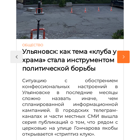
ОБЩЕСТВО
АК
Ульяновск: как тема «клуба у
М
храма» стала инструментом
с
политической борьбы
и
Д
Ситуацию с обострением
М
конфессиональных настроений в
Ульяновске в последние месяцы
А
сложно назвать иначе, чем
о
спланированной информационной
м
кампанией. В городских телеграм-
Д
каналах и части местных СМИ вышла
н
серия публикаций о том, что рядом с
т
церковью на улице Гончарова якобы
о
открывается «стриптиз клую».
н