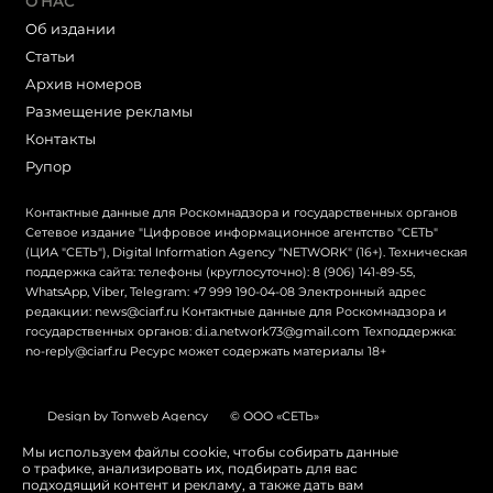
О НАС
Об издании
Статьи
Архив номеров
Размещение рекламы
Контакты
Рупор
Контактные данные для Роскомнадзора и государственных органов
Сетевое издание "Цифровое информационное агентство "СЕТЬ"
(ЦИА "СЕТЬ"), Digital Information Agency "NETWORK" (16+). Техническая
поддержка сайта: телефоны (круглосуточно): 8 (906) 141-89-55,
WhatsApp, Viber, Telegram: +7 999 190-04-08 Электронный адрес
редакции: news@ciarf.ru Контактные данные для Роскомнадзора и
государственных органов: d.i.a.network73@gmail.com Техподдержка:
no-reply@ciarf.ru Ресурс может содержать материалы 18+
Design by Tonweb Agency
© ООО «СЕТЬ»
Политика конфиденциальности
Карта сайта
Мы используем файлы cookie, чтобы собирать данные
о трафике, анализировать их, подбирать для вас
Switch to English
подходящий контент и рекламу, а также дать вам