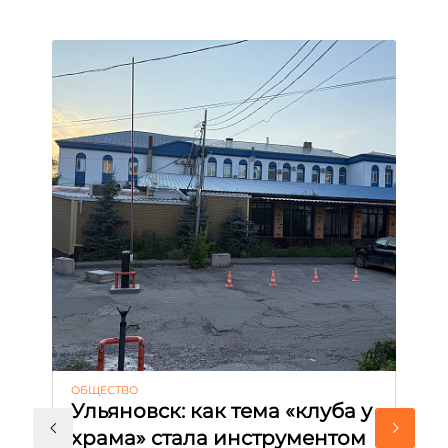
ОБЩЕСТВО
АК
Ульяновск: как тема «клуба у
М
храма» стала инструментом
с