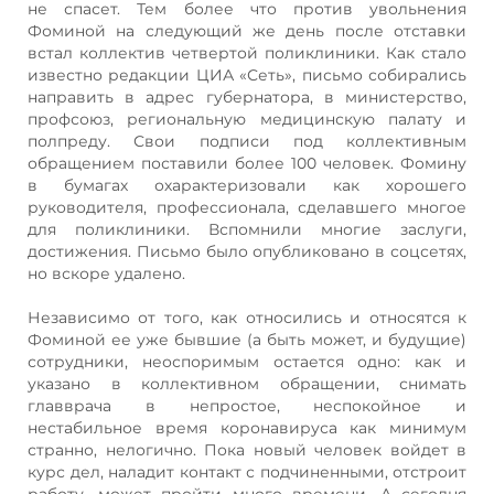
не спасет. Тем более что против увольнения
Фоминой на следующий же день после отставки
встал коллектив четвертой поликлиники. Как стало
известно редакции ЦИА «Сеть», письмо собирались
направить в адрес губернатора, в министерство,
профсоюз, региональную медицинскую палату и
полпреду. Свои подписи под коллективным
обращением поставили более 100 человек. Фомину
в бумагах охарактеризовали как хорошего
руководителя, профессионала, сделавшего многое
для поликлиники. Вспомнили многие заслуги,
достижения. Письмо было опубликовано в соцсетях,
но вскоре удалено.
Независимо от того, как относились и относятся к
Фоминой ее уже бывшие (а быть может, и будущие)
сотрудники, неоспоримым остается одно: как и
указано в коллективном обращении, снимать
главврача в непростое, неспокойное и
нестабильное время коронавируса как минимум
странно, нелогично. Пока новый человек войдет в
курс дел, наладит контакт с подчиненными, отстроит
работу, может пройти много времени. А сегодня