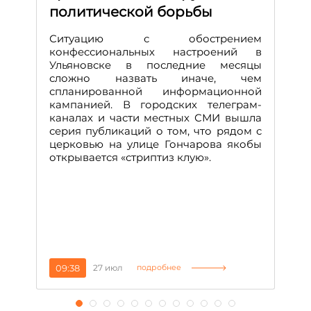
политической борьбы
и
Д
Ситуацию с обострением
М
конфессиональных настроений в
Ульяновске в последние месяцы
А
сложно назвать иначе, чем
о
спланированной информационной
м
кампанией. В городских телеграм-
Д
каналах и части местных СМИ вышла
н
серия публикаций о том, что рядом с
т
церковью на улице Гончарова якобы
о
открывается «стриптиз клую».
н
п
се
за
09:38
27 июл
1
подробнее