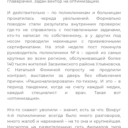
главврачей. Задан вектор на оптимизацию.
И действительно – по поликлиникам и больницам
прокатилась череда увольнений. Формально
поводом стали результаты внутренних проверок:
где-то не справились с поставленными задачами,
кто-то написал по собственному, а у других под
носом проводили махинации с прививочными
сертификатами. На этой неделе пост покинула
руководитель поликлиники №4 – одной из самых
крупных во всем регионе, обслуживающей более
140 тысяч жителей Засвияжского района Ульяновска.
С Натальей Фоминой попросту не продлили
контракт, выставили за дверь без объяснения
причин. «Рационализировали» по-тихому. И это – в
период пандемии, когда на счету каждый медик,
каждый специалист и врач. Такая вот
«оптимизация».
Кто-то скажет: уволили – значит, есть за что. Вокруг
4-й поликлиники всегда было много разговоров,
много жалоб и нареканий – на то она и крупнейшая.
Несмотря на разветвленную сеть филиалов типа