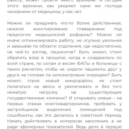
этого времени, как уверяют сами же господа
чиновники от медицины, у нас нет.
Можно ли придумать что-то более действенное,
нежели жонглирование главврачами под
предлогом медицинской реформы? Можно ли
иначе оптимизировать работу, не огульно увольняя
и закрывая по области отделения, где недостаточно,
на чей-то взгляд, пациентов? Быть может, стоит
обратить взор в прошлое, когда и создавались по
всей стране, по селам и весям ФАПы и больницы с
таким расчетом, чтобы не сидели пациенты друг у
друга на головах по километровым очередям? Быть
может, строя новый микрорайон, не стоит
полагаться на авось и увеличивать и без того
немалую нагрузку на существующие
государственные клиники? И открывать новые – на
первых этажах многоквартирников, требовать у
застройщиков выделения помещений под
соцобъекты, как это делалось в советский период.
Начать действовать в интересах населения, а не
ради эфемерных показателей. Ведь дело в первую