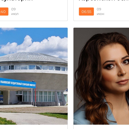
09
09
:40
06:55
июл
июн