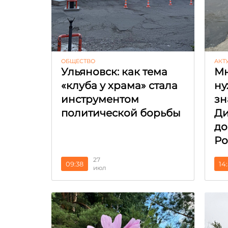
ОБЩЕСТВО
АКТ
Ульяновск: как тема
Мн
«клуба у храма» стала
ну
инструментом
зн
политической борьбы
Ди
до
Ро
27
09:38
14
июл