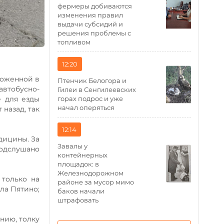
фермеры добиваются
изменения правил
выдачи субсидий и
решения проблемы с
топливом
12:20
ложенной в
Птенчик Белогора и
автобусно-
Гилеи в Сенгилеевских
горах подрос и уже
 для езды
начал оперяться
 назад, так
12:14
дицины. За
Завалы у
Подслушано
контейнерных
площадок: в
Железнодорожном
 только на
районе за мусор мимо
ла Пятино;
баков начали
штрафовать
нию, толку