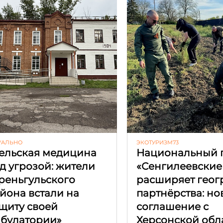
УАЛЬНО
ЭКОТУРИЗМ73
ельская медицина
Национальный 
д угрозой: жители
«Сенгилеевские
реньгульского
расширяет гео
йона встали на
партнёрства: но
щиту своей
соглашение с
булатории»
Херсонской обл