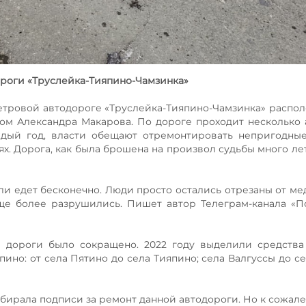
ороги «Труслейка-Тияпино-Чамзинка»
метровой автодороге «Труслейка-Тияпино-Чамзинка» распо
ом Александра Макарова. По дороге проходит несколько 
дый год, власти обещают отремонтировать непригодные
ях. Дорога, как была брошена на произвол судьбы много лет
и едет бесконечно. Люди просто остались отрезаны от ме
ще более разрушились. Пишет автор Телеграм-канала «
 дороги было сокращено. 2022 году выделили средства
ино: от села Пятино до села Тияпино; села Валгуссы до се
ирала подписи за ремонт данной автодороги. Но к сожале