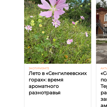
ЭКОТУРИЗМ73
АКТ
Лето в «Сенгилеевских
«С
горах»: время
по
ароматного
Те
разнотравья
ра
за
ам