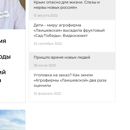
Крым: опасно для жизни. Слезы и
нервы новых россиян
15 августа 2022
Дети – миру: агрофирма
«Лаишевская» высадила фруктовый
«Сад Победы». Видеосюжет
мя
25 сентября 2022
е
оды
Пришло время новых людей
28 июня 2023
ий
Уголовка на заказ? Как земли
а
«Агрофирмы «Лаишевской» два раза
оценили
25 февраля 2023