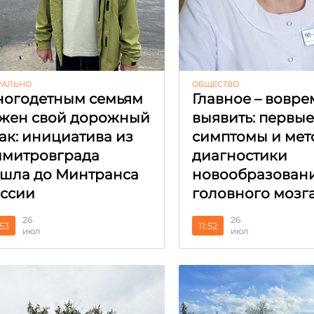
УАЛЬНО
ОБЩЕСТВО
огодетным семьям
Главное – вовре
жен свой дорожный
выявить: первы
ак: инициатива из
симптомы и мет
митровграда
диагностики
шла до Минтранса
новообразован
ссии
головного мозг
26
26
:53
11:52
июл
июл