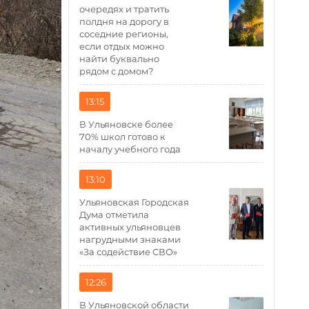
очередях и тратить
полдня на дорогу в
соседние регионы,
если отдых можно
найти буквально
рядом с домом?
13:15
В Ульяновске более
70% школ готово к
началу учебного года
13:10
Ульяновская Городская
Дума отметила
активных ульяновцев
нагрудными знаками
«За содействие СВО»
12:26
В Ульяновской области