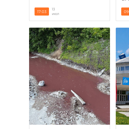
13
17:03
09
июл