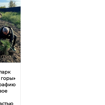
парк
 горы»
графию
вое
астью