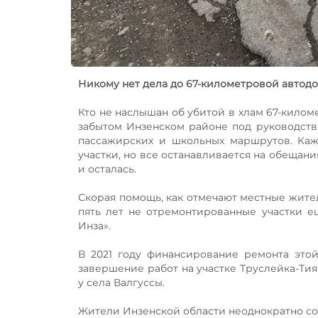
Никому нет дела до 67-километровой автод
Кто не наслышан об убитой в хлам 67-кило
забытом Инзенском районе под руководств
пассажирских и школьных маршрутов. Каж
участки, но все останавливается на обещани
и осталась.
Скорая помощь, как отмечают местные жител
пять лет не отремонтированные участки е
Инза».
В 2021 году финансирование ремонта этой
завершение работ на участке Труслейка-Тияп
у села Валгуссы.
Жители Инзенской области неоднократно соб