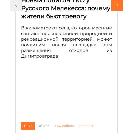
Новый полигон ТКО у
Н
Русского Мелекесса: почему
А
жители бьют тревогу
к
н
В километре от села, которое местные
считают перспективной природной и
В
рекреационной территорией, может
ч
появиться новая площадка для
че
размещения отходов из
Вс
Димитровграда
в
т
за
11:57
08 авг
2
подробнее