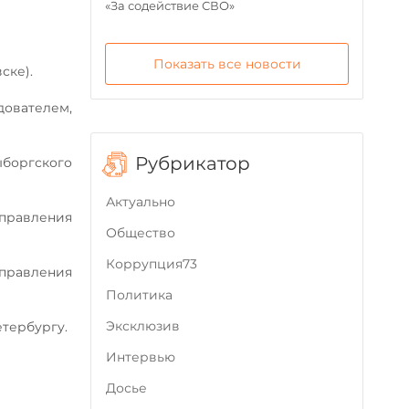
«За содействие СВО»
Показать все новости
ске).
дователем,
Рубрикатор
ыборгского
Актуально
правления
Общество
Коррупция73
управления
Политика
Эксклюзив
етербургу.
Интервью
Досье