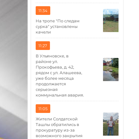
11:34
На тропе "По следам
сурка" установлены
качели
11:27
В Ульяновске, в
районе ул.
Прокофьева, д. 42,
рядом с ул. Алашеева,
уже более месяца
продолжается
серьезная
коммунальная авария.
11:05
Жители Солдатской
Ташлы обратились в
прокуратуру из-за
возможного закрытия