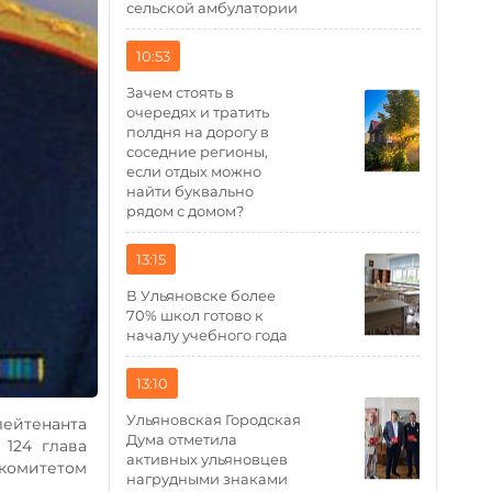
сельской амбулатории
10:53
Зачем стоять в
очередях и тратить
полдня на дорогу в
соседние регионы,
если отдых можно
найти буквально
рядом с домом?
13:15
В Ульяновске более
70% школ готово к
началу учебного года
13:10
Ульяновская Городская
ейтенанта
Дума отметила
124 глава
активных ульяновцев
комитетом
нагрудными знаками