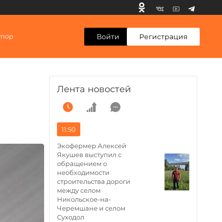
Войти
Регистрация
упор
Лента новостей
11:50
Экофермер Алексей
Якушев выступил с
обращением о
необходимости
строительства дороги
между селом
Никольское-на-
Черемшане и селом
Суходол