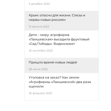
5 декабря 2024
Крым: опасно для жизни. Слезы и
нервы новых россиян
15 августа 2022
Дети – миру: агрофирма
«Лаишевская» высадила фруктовый
«Сад Победы». Видеосюжет
25 сентября 2022
Пришло время новых людей
28 июня 2023
Уголовка на заказ? Как земли
«Агрофирмы «Лаишевской» два раза
оценили
25 февраля 2023