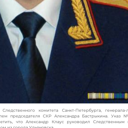
Следственного комитета Санкт-Петербурга, генерала-л
лем председателя СКР Александра Бастрыкина. Указ №
метить, что Александр Клаус руководил Следственным 
дом из города Ульяновска.