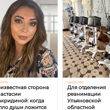
ЬТУРА
ОБЩЕСТВО
известная сторона
Для отделения
астасии
реанимации
кридиной: когда
Ульяновской
пло души ложится
областной