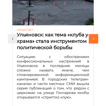
ОБЩЕСТВО
АК
Ульяновск: как тема «клуба у
М
храма» стала инструментом
с
политической борьбы
и
Д
Ситуацию с обострением
М
конфессиональных настроений в
Ульяновске в последние месяцы
А
сложно назвать иначе, чем
о
спланированной информационной
м
кампанией. В городских телеграм-
Д
каналах и части местных СМИ вышла
н
серия публикаций о том, что рядом с
т
церковью на улице Гончарова якобы
о
открывается «стриптиз клую».
н
п