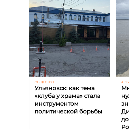
ОБЩЕСТВО
АКТ
Ульяновск: как тема
Мн
«клуба у храма» стала
ну
инструментом
зн
политической борьбы
Ди
до
Ро