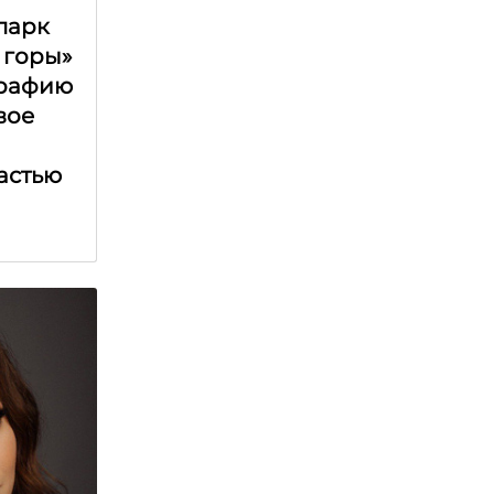
парк
 горы»
графию
вое
астью