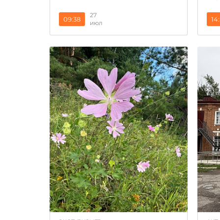
27
09:38
14
июл