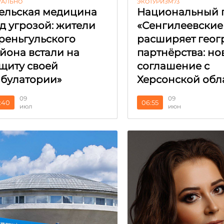
УАЛЬНО
ЭКОТУРИЗМ73
ельская медицина
Национальный 
д угрозой: жители
«Сенгилеевские
реньгульского
расширяет гео
йона встали на
партнёрства: но
щиту своей
соглашение с
булатории»
Херсонской обл
09
09
:40
06:55
июл
июн