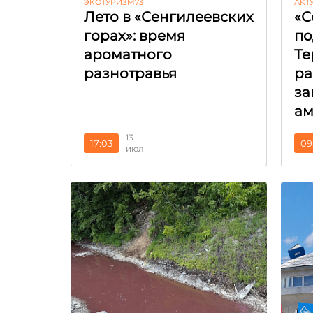
ЭКОТУРИЗМ73
АКТ
Лето в «Сенгилеевских
«С
горах»: время
по
ароматного
Те
разнотравья
ра
за
ам
13
17:03
09
июл