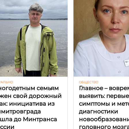
УАЛЬНО
ОБЩЕСТВО
огодетным семьям
Главное – вовре
жен свой дорожный
выявить: первы
ак: инициатива из
симптомы и мет
митровграда
диагностики
шла до Минтранса
новообразован
ссии
головного мозг