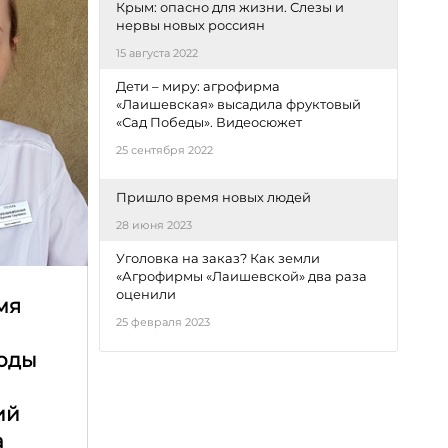
Крым: опасно для жизни. Слезы и
нервы новых россиян
15 августа 2022
Дети – миру: агрофирма
«Лаишевская» высадила фруктовый
«Сад Победы». Видеосюжет
25 сентября 2022
Пришло время новых людей
28 июня 2023
Уголовка на заказ? Как земли
«Агрофирмы «Лаишевской» два раза
оценили
мя
25 февраля 2023
е
оды
ий
а