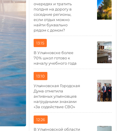
очередях и тратить
полдня на дорогу в
соседние регионы,
если отдых можно
найти буквально
рядом с домом?
13:15
В Ульяновске более
70% школ готово к
началу учебного года
13:10
Ульяновская Городская
Дума отметила
активных ульяновцев
нагрудными знаками
«За содействие СВО»
12:26
В Ульяновской области