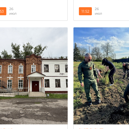
26
26
:53
11:52
июл
июл