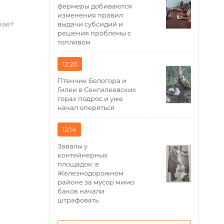
фермеры добиваются
изменения правил
жает
выдачи субсидий и
решения проблемы с
топливом
12:20
Птенчик Белогора и
Гилеи в Сенгилеевских
горах подрос и уже
начал оперяться
12:14
Завалы у
контейнерных
площадок: в
Железнодорожном
районе за мусор мимо
баков начали
штрафовать