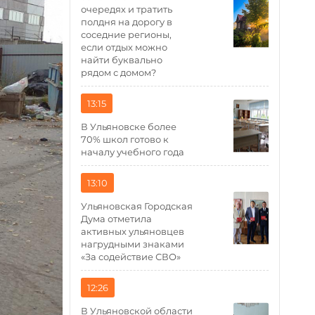
очередях и тратить
полдня на дорогу в
соседние регионы,
если отдых можно
найти буквально
рядом с домом?
13:15
В Ульяновске более
70% школ готово к
началу учебного года
13:10
Ульяновская Городская
Дума отметила
активных ульяновцев
нагрудными знаками
«За содействие СВО»
12:26
В Ульяновской области