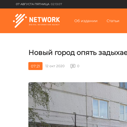
07 АВГУСТА ПЯТНИЦА
02:13:07
Об издании
Статьи
Новый город опять задыхае
07:21
12 окт 2020
0