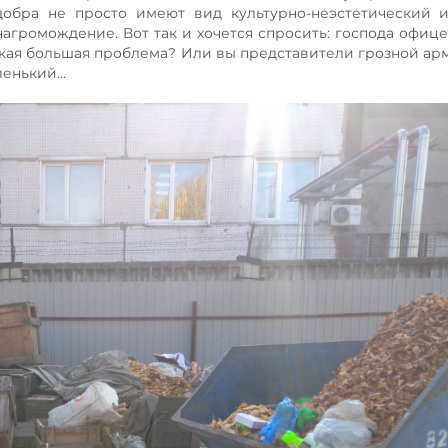
добра не просто имеют вид культурно-неэстетический 
агромождение. Вот так и хочется спросить: господа офице
акая большая проблема? Или вы представители грозной ар
аленький…