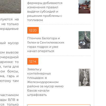
фермеры добиваются
изменения правил
выдачи субсидий и
решения проблемы с
луются на
топливом
 не только
 нерадивые
12:20
Птенчик Белогора и
Гилеи в Сенгилеевских
нный мусор
горах подрос и уже
начал оперяться
ном вывозе
очередной
12:14
аринке: то
, типа для
Завалы у
ои боксы,
контейнерных
ма, гарь и
площадок: в
потому там
Железнодорожном
районе за мусор мимо
баков начали
участником
штрафовать
гады ВЛВ в
ся только