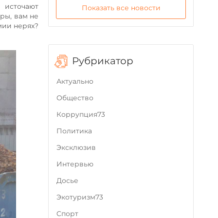
и источают
Показать все новости
ры, вам не
мии нерях?
Рубрикатор
Актуально
Общество
Коррупция73
Политика
Эксклюзив
Интервью
Досье
Экотуризм73
Cпорт