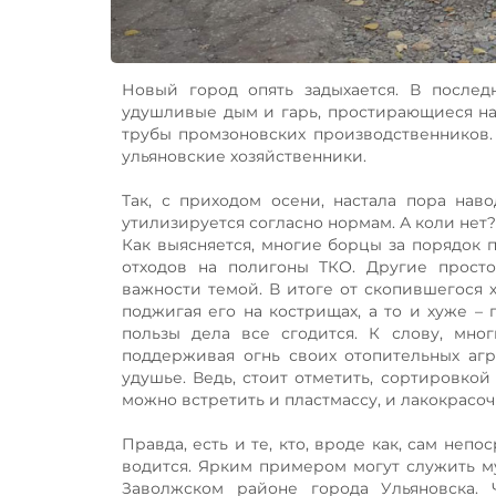
Новый город опять задыхается. В после
удушливые дым и гарь, простирающиеся над
трубы промзоновских производственников
ульяновские хозяйственники.
Так, с приходом осени, настала пора нав
утилизируется согласно нормам. А коли нет?
Как выясняется, многие борцы за порядок 
отходов на полигоны ТКО. Другие прост
важности темой. В итоге от скопившегося 
поджигая его на кострищах, а то и хуже – 
пользы дела все сгодится. К слову, мно
поддерживая огнь своих отопительных агр
удушье. Ведь, стоит отметить, сортировкой
можно встретить и пластмассу, и лакокрасо
Правда, есть и те, кто, вроде как, сам не
водится. Ярким примером могут служить м
Заволжском районе города Ульяновска. 