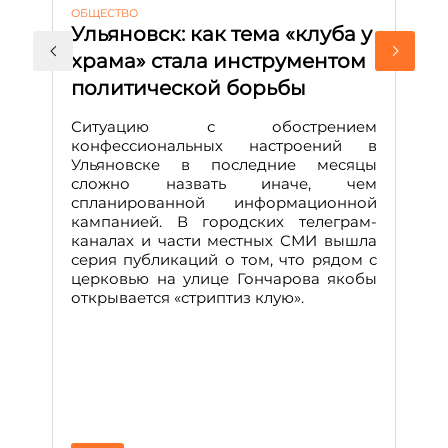
ОБЩЕСТВО
АК
Ульяновск: как тема «клуба у
М
храма» стала инструментом
с
политической борьбы
и
Д
Ситуацию с обострением
М
конфессиональных настроений в
Ульяновске в последние месяцы
А
сложно назвать иначе, чем
о
спланированной информационной
м
кампанией. В городских телеграм-
Д
каналах и части местных СМИ вышла
н
серия публикаций о том, что рядом с
т
церковью на улице Гончарова якобы
о
открывается «стриптиз клую».
н
п
се
за