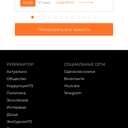
09:38
27 июл
1
подробнее
Посмотреть все новости
РУБРИКАТОР
СОЦИАЛЬНЫЕ СЕТИ
Актуально
Одноклассники
Общество
Вконтакте
Коррупция73
Youtube
Политика
Telegram
Эксклюзив
Интервью
Досье
Экотуризм73