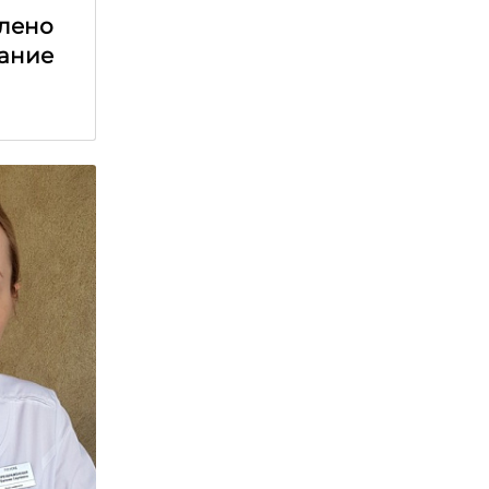
лено
ание