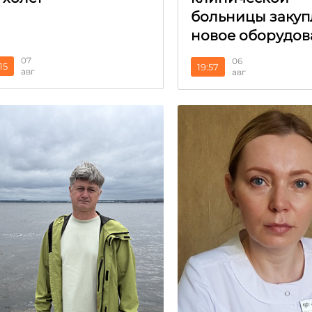
больницы закуп
новое оборудов
07
06
15
19:57
авг
авг