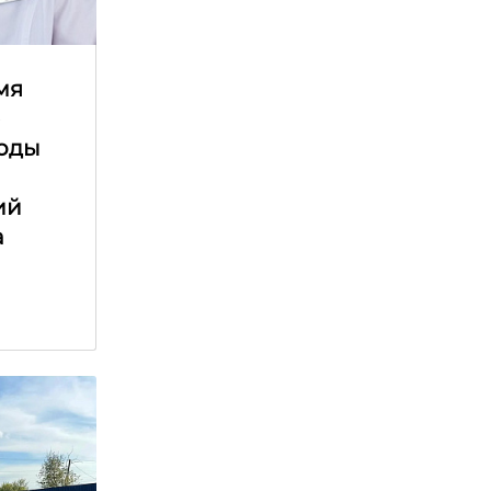
мя
е
оды
ий
а