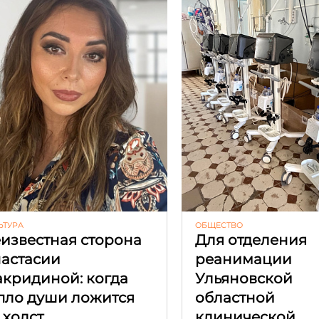
ЬТУРА
ОБЩЕСТВО
известная сторона
Для отделения
астасии
реанимации
кридиной: когда
Ульяновской
пло души ложится
областной
 холст
клинической