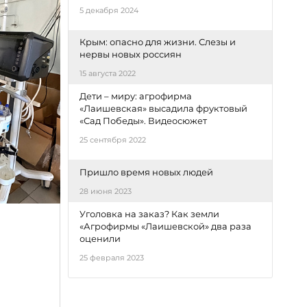
5 декабря 2024
Крым: опасно для жизни. Слезы и
нервы новых россиян
15 августа 2022
Дети – миру: агрофирма
«Лаишевская» высадила фруктовый
«Сад Победы». Видеосюжет
25 сентября 2022
Пришло время новых людей
28 июня 2023
Уголовка на заказ? Как земли
«Агрофирмы «Лаишевской» два раза
оценили
25 февраля 2023