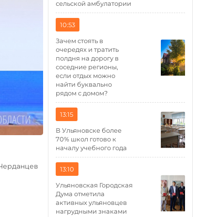
сельской амбулатории
10:53
Зачем стоять в
очередях и тратить
полдня на дорогу в
соседние регионы,
если отдых можно
найти буквально
рядом с домом?
13:15
В Ульяновске более
70% школ готово к
началу учебного года
 Черданцев
13:10
Ульяновская Городская
Дума отметила
активных ульяновцев
нагрудными знаками