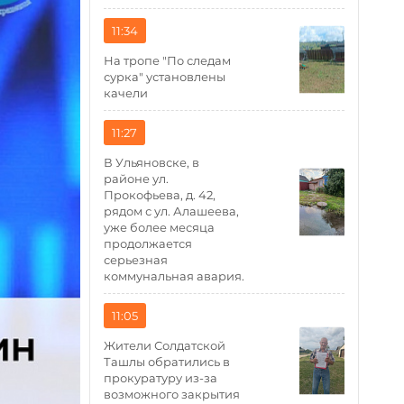
11:34
На тропе "По следам
сурка" установлены
качели
11:27
В Ульяновске, в
районе ул.
Прокофьева, д. 42,
рядом с ул. Алашеева,
уже более месяца
продолжается
серьезная
коммунальная авария.
11:05
Жители Солдатской
Ташлы обратились в
прокуратуру из-за
возможного закрытия