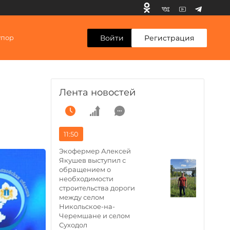
Войти
Регистрация
упор
Лента новостей
11:50
Экофермер Алексей
Якушев выступил с
обращением о
необходимости
строительства дороги
между селом
Никольское-на-
Черемшане и селом
Суходол