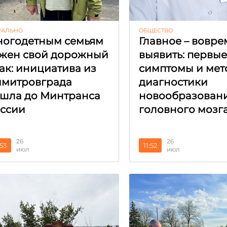
УАЛЬНО
ОБЩЕСТВО
огодетным семьям
Главное – вовре
жен свой дорожный
выявить: первы
ак: инициатива из
симптомы и мет
митровграда
диагностики
шла до Минтранса
новообразован
ссии
головного мозг
26
26
:53
11:52
июл
июл