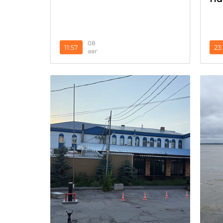
08
11:57
23:
авг