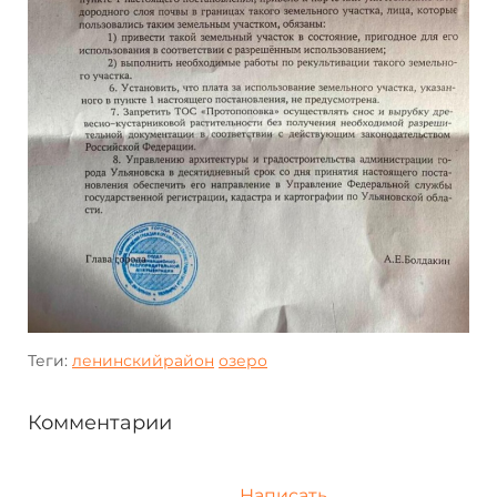
Теги:
ленинскийрайон
озеро
Комментарии
Написать