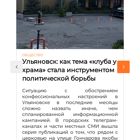
ОБЩЕСТВО
АК
Ульяновск: как тема «клуба у
М
храма» стала инструментом
с
политической борьбы
и
Д
Ситуацию с обострением
М
конфессиональных настроений в
Ульяновске в последние месяцы
А
сложно назвать иначе, чем
о
спланированной информационной
м
кампанией. В городских телеграм-
Д
каналах и части местных СМИ вышла
н
серия публикаций о том, что рядом с
т
церковью на улице Гончарова якобы