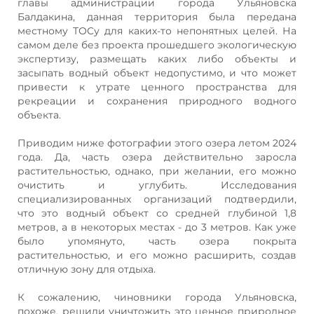
главы администрации города Ульяновска
Балдакина, данная территория была передана
местному ТОСу для каких-то непонятных целей. На
самом деле без проекта прошедшего экологическую
экспертизу, размещать каких либо объекты и
засыпать водный объект недопустимо, и что может
привести к утрате ценного пространства для
рекреации и сохранения природного водного
объекта.
Приводим ниже фотографии этого озера летом 2024
года. Да, часть озера действительно заросла
растительностью, однако, при желании, его можно
очистить и углубить. Исследования
специализированных организаций подтвердили,
что это водный объект со средней глубиной 1,8
метров, а в некоторых местах - до 3 метров. Как уже
было упомянуто, часть озера покрыта
растительностью, и его можно расширить, создав
отличную зону для отдыха.
К сожалению, чиновники города Ульяновска,
похоже, решили уничтожить это ценное природное