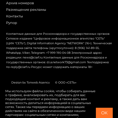
Архив номеров
Размещение рекламы
Контакты
Рупор
Контактные данные для Роскомнадзора и государственных органов
Сетевое издание "Цифровое информационное агентство "СЕТЬ"
(ЦИА "СЕТЬ"), Digital Information Agency "NETWORK" (16+). Техническая
поддержка сайта: телефоны (круглосуточно): 8 (906) 141-89-55,
WhatsApp, Viber, Telegram: +7 999 190-04-08 Электронный адрес
редакции: news@ciarf.ru Контактные данные для Роскомнадзора и
государственных органов: d.i.a.network73@gmail.com Техподдержка:
no-reply@ciarf.ru Ресурс может содержать материалы 18+
Design by Tonweb Agency
© ООО «СЕТЬ»
Политика конфиденциальности
Карта сайта
Мы используем файлы cookie, чтобы собирать данные
о трафике, анализировать их, подбирать для вас
Switch to English
подходящий контент и рекламу, а также дать вам
возможность делиться информацией в социальных
сетях. Также мы передаем информацию о ваших
действиях на сайте в обезличенном виде нашим
OK
партнерам: социальным сетям и компаниям,