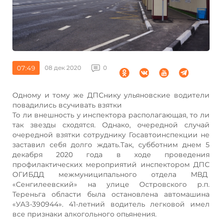
07:49
08 дек 2020
0
Одному и тому же ДПСнику ульяновские водители
повадились всучивать взятки
То ли внешность у инспектора располагающая, то ли
так звезды сходятся. Однако, очередной случай
очередной взятки сотруднику Госавтоинспекции не
заставил себя долго ждать.Так, субботним днем 5
декабря 2020 года в ходе проведения
профилактических мероприятий инспектором ДПС
ОГИБДД межмуниципального отдела МВД
«Сенгилеевский» на улице Островского р.п.
Тереньга области была остановлена автомашина
«УАЗ-390944». 41-летний водитель легковой имел
все признаки алкогольного опьянения.