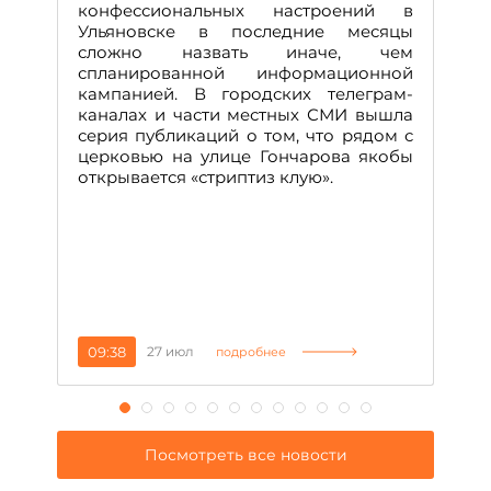
М
конфессиональных настроений в
Ульяновске в последние месяцы
А
сложно назвать иначе, чем
о
спланированной информационной
м
кампанией. В городских телеграм-
Д
каналах и части местных СМИ вышла
н
серия публикаций о том, что рядом с
т
церковью на улице Гончарова якобы
о
открывается «стриптиз клую».
н
п
се
за
09:38
27 июл
1
подробнее
Посмотреть все новости