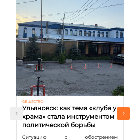
ОБЩЕСТВО
АК
Ульяновск: как тема «клуба у
М
храма» стала инструментом
с
политической борьбы
и
Д
Ситуацию с обострением