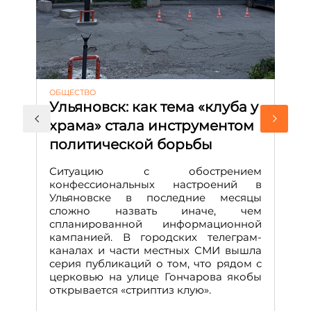
ОБЩЕСТВО
АК
Ульяновск: как тема «клуба у
М
храма» стала инструментом
с
политической борьбы
и
Д
Ситуацию с обострением
М
конфессиональных настроений в
Ульяновске в последние месяцы
А
сложно назвать иначе, чем
о
спланированной информационной
м
кампанией. В городских телеграм-
Д
каналах и части местных СМИ вышла
н
серия публикаций о том, что рядом с
т
церковью на улице Гончарова якобы
о
открывается «стриптиз клую».
н