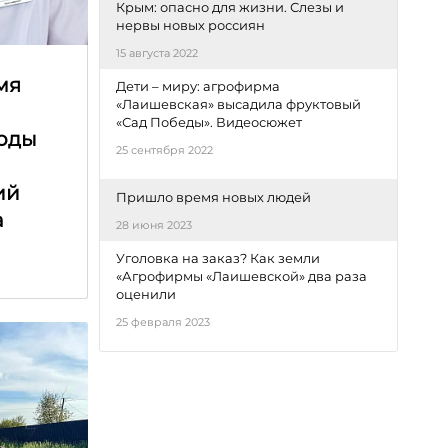
Крым: опасно для жизни. Слезы и
нервы новых россиян
15 августа 2022
мя
Дети – миру: агрофирма
«Лаишевская» высадила фруктовый
е
«Сад Победы». Видеосюжет
оды
25 сентября 2022
ий
Пришло время новых людей
а
28 июня 2023
Уголовка на заказ? Как земли
«Агрофирмы «Лаишевской» два раза
оценили
25 февраля 2023