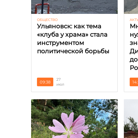
ОБЩЕСТВО
АКТ
Ульяновск: как тема
Мн
«клуба у храма» стала
ну
инструментом
зн
политической борьбы
Ди
до
Ро
27
09:38
14
июл