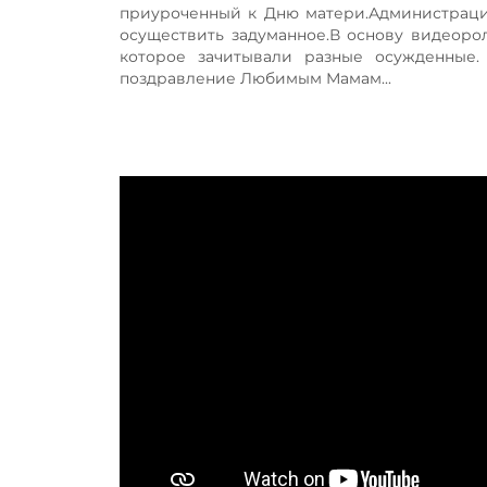
приуроченный к Дню матери.Администраци
осуществить задуманное.В основу видеорол
которое зачитывали разные осужденные.
поздравление Любимым Мамам...