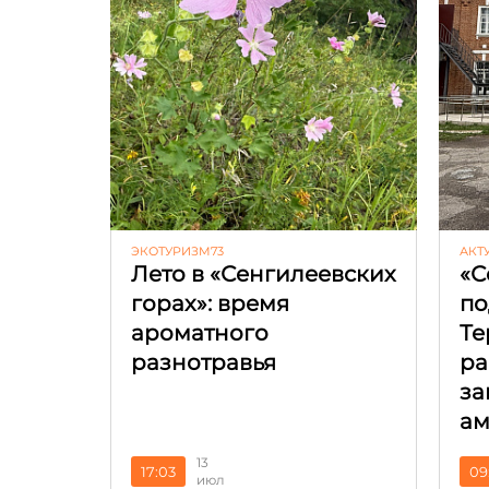
ЭКОТУРИЗМ73
АКТ
Лето в «Сенгилеевских
«С
горах»: время
по
ароматного
Те
разнотравья
ра
за
ам
13
17:03
09
июл