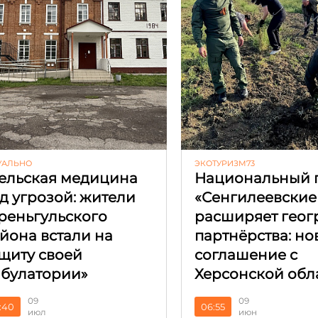
УАЛЬНО
ЭКОТУРИЗМ73
ельская медицина
Национальный 
д угрозой: жители
«Сенгилеевские
реньгульского
расширяет гео
йона встали на
партнёрства: но
щиту своей
соглашение с
булатории»
Херсонской обл
09
09
:40
06:55
июл
июн