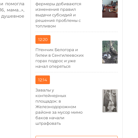
 и помогла
фермеры добиваются
изменения правил
6, мама…»,
выдачи субсидий и
 душевное
решения проблемы с
топливом
12:20
Птенчик Белогора и
Гилеи в Сенгилеевских
горах подрос и уже
начал оперяться
12:14
Завалы у
контейнерных
площадок: в
Железнодорожном
районе за мусор мимо
баков начали
штрафовать