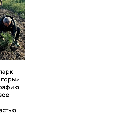
парк
 горы»
графию
вое
астью