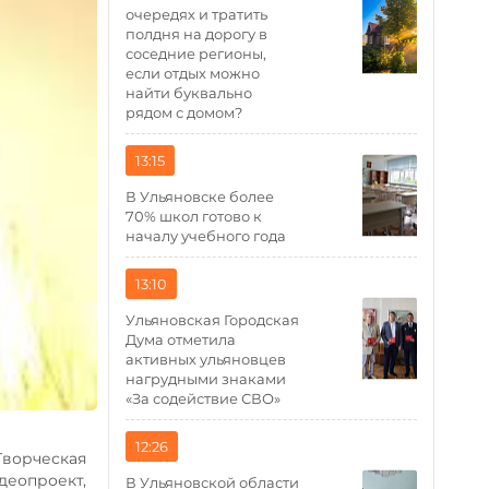
очередях и тратить
полдня на дорогу в
соседние регионы,
если отдых можно
найти буквально
рядом с домом?
13:15
В Ульяновске более
70% школ готово к
началу учебного года
13:10
Ульяновская Городская
Дума отметила
активных ульяновцев
нагрудными знаками
«За содействие СВО»
12:26
Творческая
деопроект,
В Ульяновской области