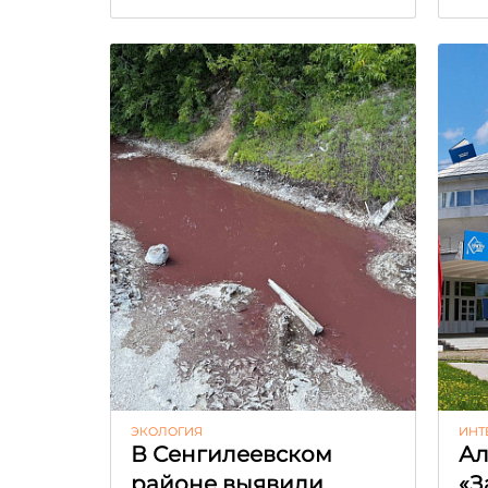
ЭКОЛОГИЯ
ИНТ
В Сенгилеевском
Ал
районе выявили
«З