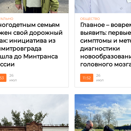
УАЛЬНО
ОБЩЕСТВО
огодетным семьям
Главное – вовре
жен свой дорожный
выявить: первы
ак: инициатива из
симптомы и мет
митровграда
диагностики
шла до Минтранса
новообразован
ссии
головного мозг
26
26
:53
11:52
июл
июл