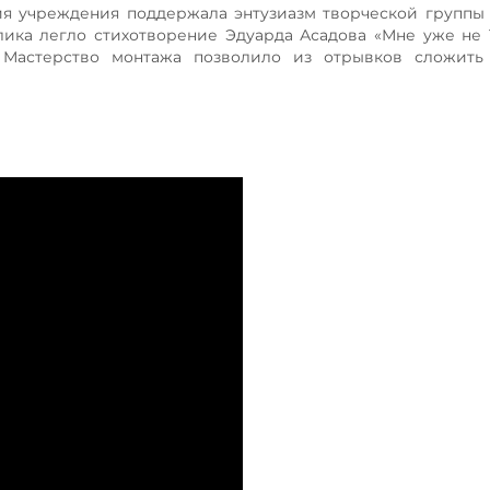
я учреждения поддержала энтузиазм творческой группы
ика легло стихотворение Эдуарда Асадова «Мне уже не 1
 Мастерство монтажа позволило из отрывков сложить