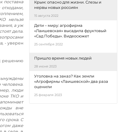
к поставка
Крым: опасно для жизни. Слезы и
 отходами,
нервы новых россиян
оплением,
15 августа 2022
КО нельзя
ания, а уж
Дети – миру: агрофирма
«Лаишевская» высадила фруктовый
стоят дела.
«Сад Победы». Видеосюжет
вопросами
а
, - уверен
25 сентября 2022
Пришло время новых людей
 к решению
28 июня 2023
Уголовка на заказ? Как земли
 вынуждены
«Агрофирмы «Лаишевской» два раза
 человека.
оценили
имер, люди
25 февраля 2023
роке ТКО и
 напоминает
ножды вне
льзоваться
о срока. С
ногом даже
 в селе, в