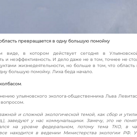
область превращается в одну большую помойку
м виде, в котором действует сегодня в Ульяновско
 и неэффективность. И дело даже не в том, точнее не стол
уктами жизнедеятельности, но больше в том, что область
одну большую помойку. Лиха беда начало.
сколбасом
.
нению ульяновского эколога-общественника Льва Левитас
 вопросом.
 важной и сложной экологической темой, как сбор и утил
.), заведуют у нас коммунальщики. Замечу, это не поня
ался на уровне федеральном, потому тема ТКО, в ча
все находится в ведении Министерства экологии РФ. У