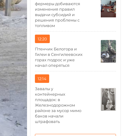
фермеры добиваются
изменения правил
выдачи субсидий и
решения проблемы с
топливом
12:20
Птенчик Белогора и
Гилеи в Сенгилеевских
горах подрос и уже
начал оперяться
12:14
Завалы у
контейнерных
площадок: в
Железнодорожном
районе за мусор мимо
баков начали
штрафовать