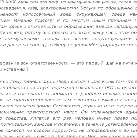
О ЖКХ. Меж тем это ведь не коммунальная услуга, такая ка
тведения, газа, электроэнергии. Услуга по обращению с
наносят колоссальный вред окружающей среде нак
ением. Именно поэтому и по многим иным причинам Т
м. Здесь и стихийность их образования, вывоза, складиров
 нечего, потому все прекрасно знают, как у нас с этим об
е коммунальные отходы со всеми сопутствующими 
 и далее по списку) в сферу ведения Минприроды регион
ирование зон ответственности — это первый шаг на пути
динственный.
и систему тарификации. Люди сегодня озадачены тем, что
с в области действует норматив накопления ТКО на одного
ногие у нас платят за норматив в двойном объеме, напр
о не зарегистрированные там, с которых взымается по ст
нников сельских домов. Согласитесь, странно, и это скорее
понимания транспортный налог. Он уплачивается еди
о средства. Уплатив его раз, человек имеет право по
полнительных взносов и платежей в течение установленног
не кажется, не совсем корректно, не справедливо и во м
 ту же услугу,
- считает Лев Левитас. Человек находящийся