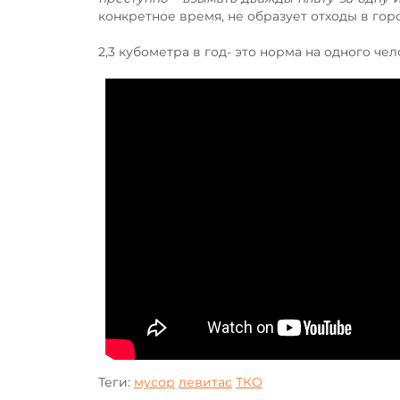
конкретное время, не образует отходы в горо
2,3 кубометра в год- это норма на одного чел
Теги:
мусор
левитас
ТКО