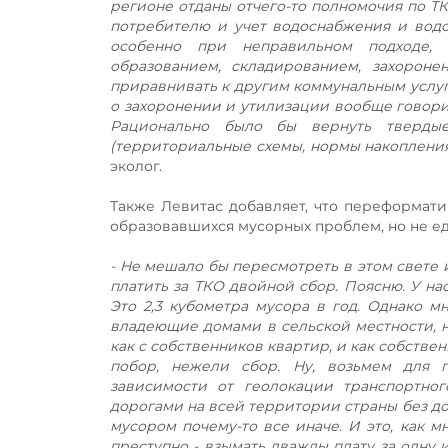
регионе отданы отчего-то полномочия по ТК
потребителю и учет водоснабжения и водоо
особенно при неправильном подходе, 
образованием, складированием, захорон
приравнивать к другим коммунальным услуга
о захоронении и утилизации вообще говорить
Рационально было бы вернуть тверды
(территориальные схемы, нормы накопления
эколог.
Также Левитас добавляет, что переформат
образовавшихся мусорных проблем, но не е
- Не мешало бы пересмотреть в этом свете 
платить за ТКО двойной сбор. Поясню. У на
Это 2,3 кубометра мусора в год. Однако м
владеющие домами в сельской местности, н
как с собственников квартир, и как собстве
побор, нежели сбор. Ну, возьмем для 
зависимости от геолокации транспортног
дорогами на всей территории страны без до
мусором почему-то все иначе. И это, как м
преступно - взымать дважды плату за одну и