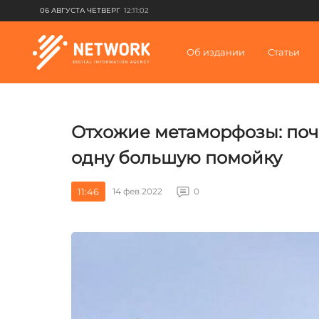
06 АВГУСТА ЧЕТВЕРГ
12:11:02
Об издании
Статьи
Отхожие метаморфозы: поч
одну большую помойку
11:46
14 фев 2022
0