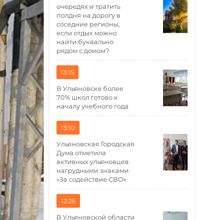
очередях и тратить
полдня на дорогу в
соседние регионы,
если отдых можно
найти буквально
рядом с домом?
13:15
В Ульяновске более
70% школ готово к
началу учебного года
13:10
Ульяновская Городская
Дума отметила
активных ульяновцев
нагрудными знаками
«За содействие СВО»
12:26
В Ульяновской области