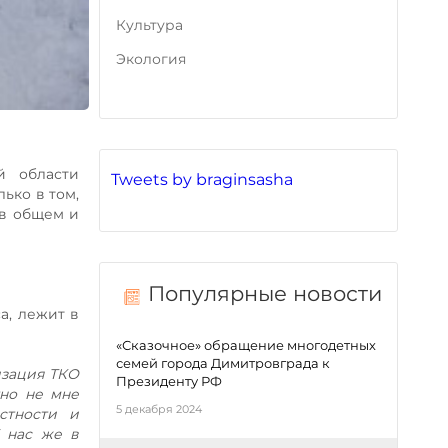
Культура
Экология
й области
Tweets by braginsasha
ько в том,
 в общем и
Популярные новости
а, лежит в
«Сказочное» обращение многодетных
семей города Димитровграда к
изация ТКО
Президенту РФ
тно не мне
5 декабря 2024
стности и
 нас же в