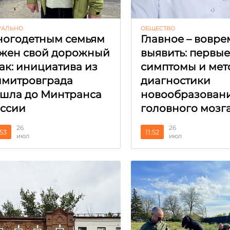
УАЛЬНО
ОБЩЕСТВО
огодетным семьям
Главное – вовре
жен свой дорожный
выявить: первы
ак: инициатива из
симптомы и мет
митровграда
диагностики
шла до Минтранса
новообразован
ссии
головного мозг
26
26
:53
11:52
июл
июл