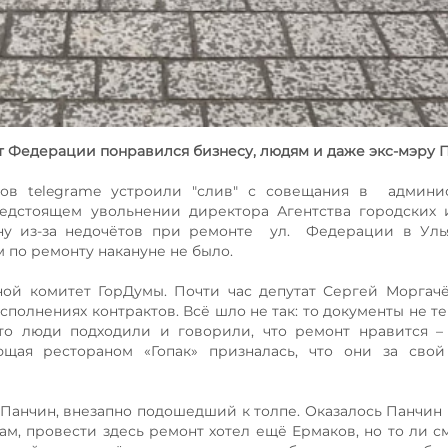
нт Федерации понравился бизнесу, людям и даже экс-мэру 
ов telegrame устроили "слив" с совещания в админис
редстоящем увольнении директора Агентства городских
ину из-за недочётов при ремонте ул. Федерации в Уль
 по ремонту накануне не было.
ой комитет ГорДумы. Почти час депутат Сергей Моргач
сполнениях контрактов. Всё шло не так: то документы не т
 то люди подходили и говорили, что ремонт нравится 
ющая рестораном «Гопак» призналась, что они за свой
Панчин, внезапно подошедший к толпе. Оказалось Панчин 
м, провести здесь ремонт хотел ещё Ермаков, но то ли с