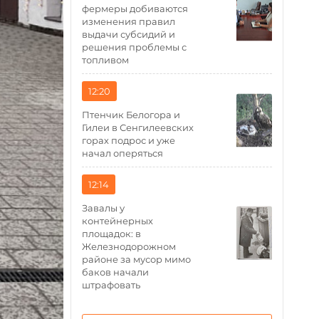
фермеры добиваются
изменения правил
выдачи субсидий и
решения проблемы с
топливом
12:20
Птенчик Белогора и
Гилеи в Сенгилеевских
горах подрос и уже
начал оперяться
12:14
Завалы у
контейнерных
площадок: в
Железнодорожном
районе за мусор мимо
баков начали
штрафовать