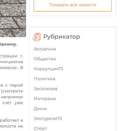
Показать все новости
Рубрикатор
Панчину.
Актуально
трации г.
Общество
 инициатив
яновске. В
Коррупция73
Политика
ёв с парой
Эксклюзив
е (смотрите
– например
Интервью
 счёт уже
Досье
Экотуризм73
работает в
мелости не
Cпорт