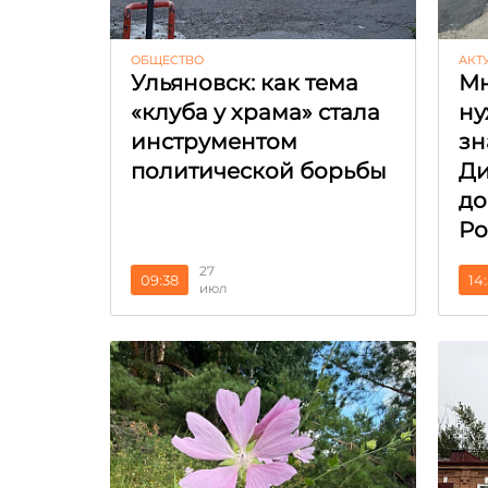
ОБЩЕСТВО
АКТ
Ульяновск: как тема
Мн
«клуба у храма» стала
ну
инструментом
зн
политической борьбы
Ди
до
Ро
27
09:38
14
июл