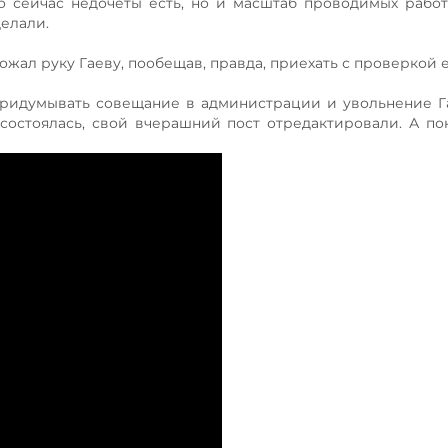
то сейчас недочёты есть, но и масштаб проводимых работ
делали.
ожал руку Гаеву, пообещав, правда, приехать с проверкой 
 придумывать совещание в администрации и увольнение Г
 состоялась, свой вчерашний пост отредактировали. А по