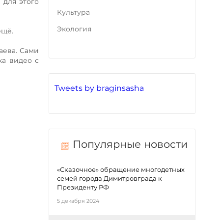
 для этого
Культура
Экология
ещё.
аева. Сами
ка видео с
Tweets by braginsasha
Популярные новости
«Сказочное» обращение многодетных
семей города Димитровграда к
Президенту РФ
5 декабря 2024