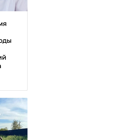
мя
е
оды
ий
а