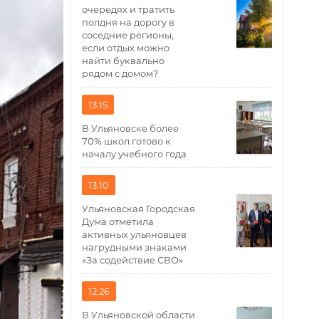
очередях и тратить
полдня на дорогу в
соседние регионы,
если отдых можно
найти буквально
рядом с домом?
13:15
В Ульяновске более
70% школ готово к
началу учебного года
13:10
Ульяновская Городская
Дума отметила
активных ульяновцев
нагрудными знаками
«За содействие СВО»
12:26
В Ульяновской области