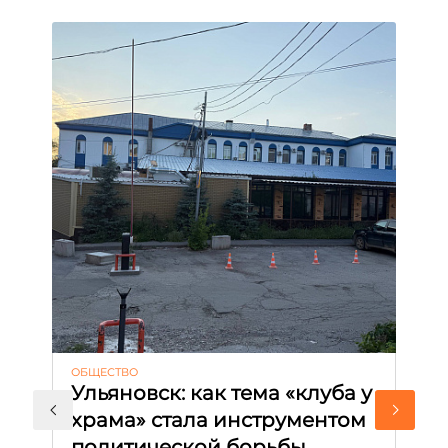
ОБЩЕСТВО
АК
Ульяновск: как тема «клуба у
М
храма» стала инструментом
с
политической борьбы
и