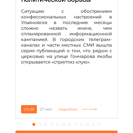
Д
Ситуацию с обострением
М
конфессиональных настроений в
Ульяновске в последние месяцы
А
сложно назвать иначе, чем
о
спланированной информационной
м
кампанией. В городских телеграм-
Д
каналах и части местных СМИ вышла
н
серия публикаций о том, что рядом с
т
церковью на улице Гончарова якобы
о
открывается «стриптиз клую».
н
п
се
за
09:38
27 июл
1
подробнее