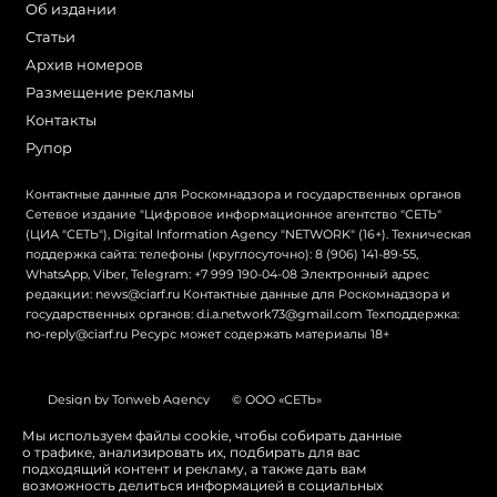
Об издании
Статьи
Архив номеров
Размещение рекламы
Контакты
Рупор
Контактные данные для Роскомнадзора и государственных органов
Сетевое издание "Цифровое информационное агентство "СЕТЬ"
(ЦИА "СЕТЬ"), Digital Information Agency "NETWORK" (16+). Техническая
поддержка сайта: телефоны (круглосуточно): 8 (906) 141-89-55,
WhatsApp, Viber, Telegram: +7 999 190-04-08 Электронный адрес
редакции: news@ciarf.ru Контактные данные для Роскомнадзора и
государственных органов: d.i.a.network73@gmail.com Техподдержка:
no-reply@ciarf.ru Ресурс может содержать материалы 18+
Design by Tonweb Agency
© ООО «СЕТЬ»
Политика конфиденциальности
Карта сайта
Мы используем файлы cookie, чтобы собирать данные
о трафике, анализировать их, подбирать для вас
Switch to English
подходящий контент и рекламу, а также дать вам
возможность делиться информацией в социальных