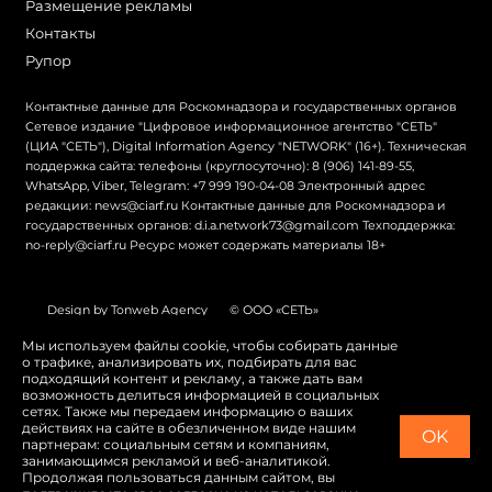
Размещение рекламы
Контакты
Рупор
Контактные данные для Роскомнадзора и государственных органов
Сетевое издание "Цифровое информационное агентство "СЕТЬ"
(ЦИА "СЕТЬ"), Digital Information Agency "NETWORK" (16+). Техническая
поддержка сайта: телефоны (круглосуточно): 8 (906) 141-89-55,
WhatsApp, Viber, Telegram: +7 999 190-04-08 Электронный адрес
редакции: news@ciarf.ru Контактные данные для Роскомнадзора и
государственных органов: d.i.a.network73@gmail.com Техподдержка:
no-reply@ciarf.ru Ресурс может содержать материалы 18+
Design by Tonweb Agency
© ООО «СЕТЬ»
Политика конфиденциальности
Карта сайта
Мы используем файлы cookie, чтобы собирать данные
о трафике, анализировать их, подбирать для вас
Switch to English
подходящий контент и рекламу, а также дать вам
возможность делиться информацией в социальных
сетях. Также мы передаем информацию о ваших
действиях на сайте в обезличенном виде нашим
OK
партнерам: социальным сетям и компаниям,
занимающимся рекламой и веб-аналитикой.
Продолжая пользоваться данным сайтом, вы