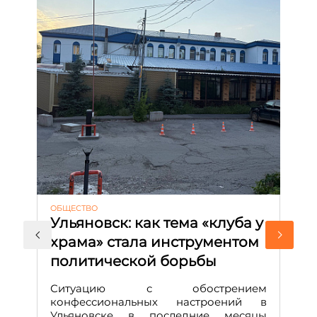
ОБЩЕСТВО
АК
Ульяновск: как тема «клуба у
М
храма» стала инструментом
с
политической борьбы
и
Д
Ситуацию с обострением
М
конфессиональных настроений в
Ульяновске в последние месяцы