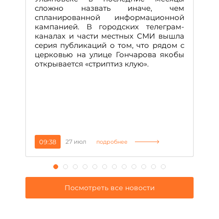
А
сложно назвать иначе, чем
о
спланированной информационной
м
кампанией. В городских телеграм-
Д
каналах и части местных СМИ вышла
н
серия публикаций о том, что рядом с
т
церковью на улице Гончарова якобы
о
открывается «стриптиз клую».
н
п
се
за
09:38
27 июл
1
подробнее
Посмотреть все новости