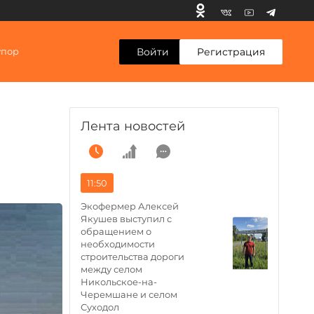
Войти
Регистрация
упор
Лента новостей
11:50
Экофермер Алексей
Якушев выступил с
обращением о
необходимости
строительства дороги
между селом
Никольское-на-
Черемшане и селом
Суходол