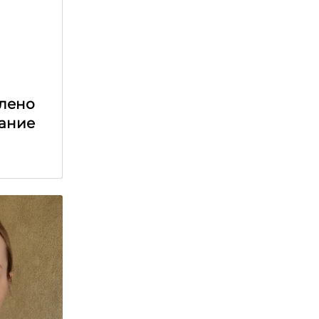
лено
ание