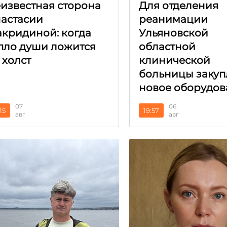
известная сторона
Для отделения
астасии
реанимации
кридиной: когда
Ульяновской
пло души ложится
областной
 холст
клинической
больницы закуп
новое оборудов
07
06
15
19:57
авг
авг