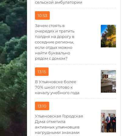
сельской амбулатории
10:53
Зачем стоять в
очередях и тратить
полдня на дорогу в
соседние регионы,
если отдых можно
найти буквально
рядом с домом?
13:15
В Ульяновске более
70% школ готово к
началу учебного года
13:10
Ульяновская Городская
Дума отметила
активных ульяновцев
нагрудными знаками