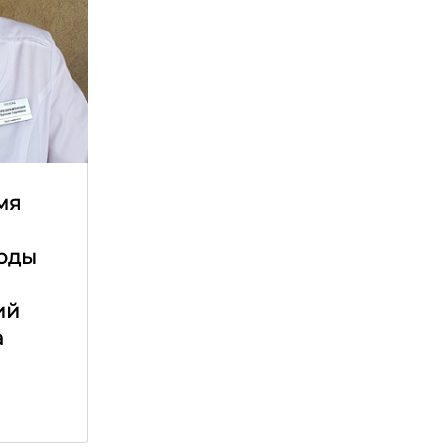
мя
е
оды
ий
а