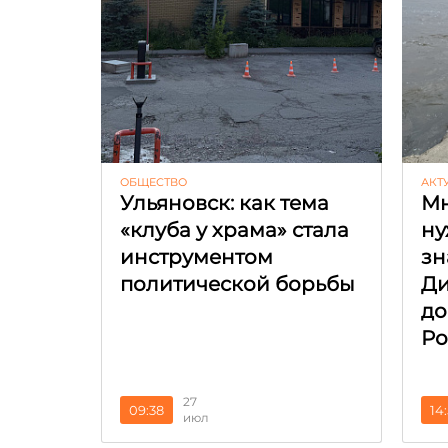
ОБЩЕСТВО
АКТ
Ульяновск: как тема
Мн
«клуба у храма» стала
ну
инструментом
зн
политической борьбы
Ди
до
Ро
27
09:38
14
июл