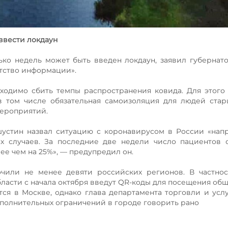
ввести локдаун
ко недель может быть введен локдаун, заявил губернат
тство информации».
бходимо сбить темпы распространения ковида. Для этого
в том числе обязательная самоизоляция для людей стар
мероприятий.
устин назвал ситуацию с коронавирусом в России «нап
 случаев. За последние две недели число пациентов с
ее чем на 25%», — предупредил он.
или не менее девяти российских регионов. В частност
ласти с начала октября введут QR-коды для посещения об
тся в Москве, однако глава департамента торговли и усл
ополнительных ограничений в городе говорить рано