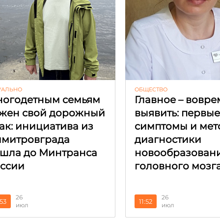
УАЛЬНО
ОБЩЕСТВО
огодетным семьям
Главное – вовре
жен свой дорожный
выявить: первы
ак: инициатива из
симптомы и мет
митровграда
диагностики
шла до Минтранса
новообразован
ссии
головного мозг
26
26
:53
11:52
июл
июл