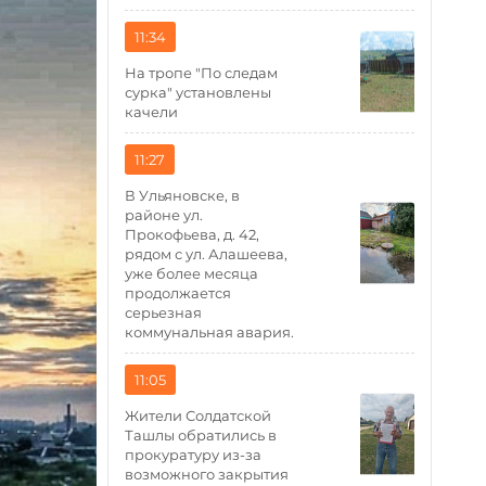
11:34
На тропе "По следам
сурка" установлены
качели
11:27
В Ульяновске, в
районе ул.
Прокофьева, д. 42,
рядом с ул. Алашеева,
уже более месяца
продолжается
серьезная
коммунальная авария.
11:05
Жители Солдатской
Ташлы обратились в
прокуратуру из-за
возможного закрытия