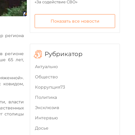
«За содействие СВО»
Показать все новости
ор региона
Рубрикатор
 в регионе
ше 65 лет,
Актуально
Общество
ряженной».
 ковидом,
Коррупция73
Политика
и, власти
Эксклюзив
щественных
уг столицы
Интервью
Досье