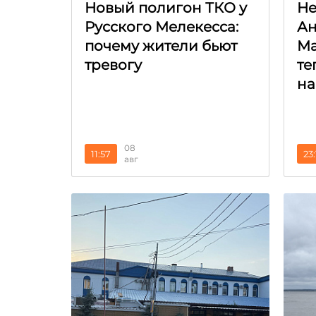
Новый полигон ТКО у
Не
Русского Мелекесса:
Ан
почему жители бьют
Ма
тревогу
те
на
08
11:57
23:
авг