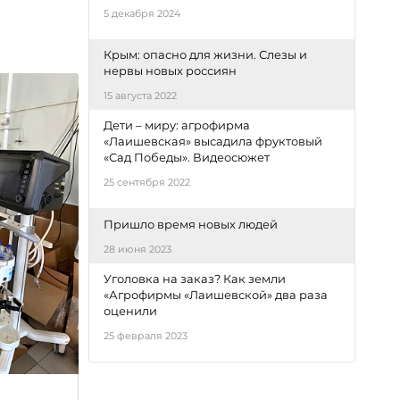
5 декабря 2024
Крым: опасно для жизни. Слезы и
нервы новых россиян
15 августа 2022
Дети – миру: агрофирма
«Лаишевская» высадила фруктовый
«Сад Победы». Видеосюжет
25 сентября 2022
Пришло время новых людей
28 июня 2023
Уголовка на заказ? Как земли
«Агрофирмы «Лаишевской» два раза
оценили
25 февраля 2023