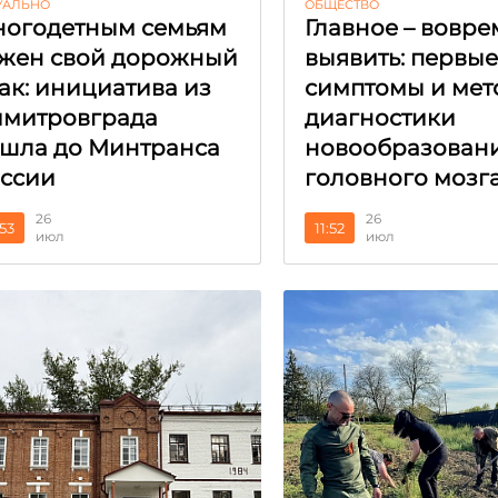
УАЛЬНО
ОБЩЕСТВО
огодетным семьям
Главное – вовре
жен свой дорожный
выявить: первы
ак: инициатива из
симптомы и мет
митровграда
диагностики
шла до Минтранса
новообразован
ссии
головного мозг
26
26
:53
11:52
июл
июл