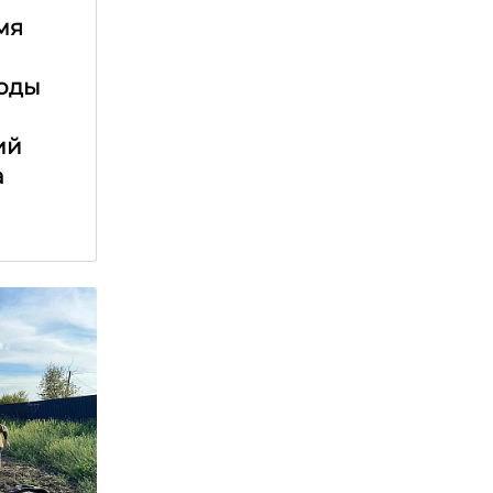
мя
е
оды
ий
а