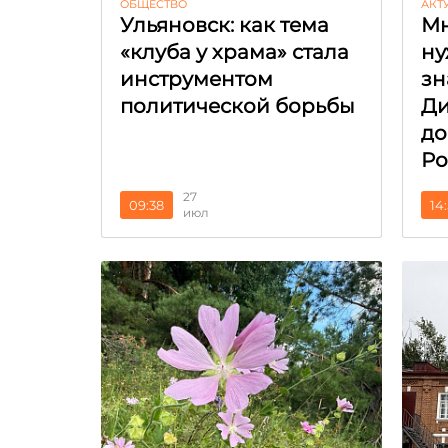
ОБЩЕСТВО
АКТ
Ульяновск: как тема
Мн
«клуба у храма» стала
ну
инструментом
зн
политической борьбы
Ди
до
Ро
27
09:38
14
июл