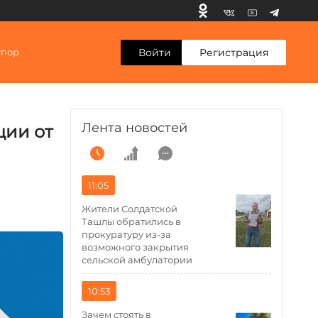
Войти
Регистрация
упор
Лента новостей
ции от
11:05
Жители Солдатской
Ташлы обратились в
прокуратуру из-за
возможного закрытия
сельской амбулатории
10:53
Зачем стоять в