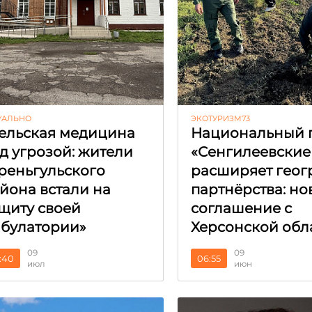
УАЛЬНО
ЭКОТУРИЗМ73
ельская медицина
Национальный 
д угрозой: жители
«Сенгилеевские
реньгульского
расширяет гео
йона встали на
партнёрства: но
щиту своей
соглашение с
булатории»
Херсонской обл
09
09
:40
06:55
июл
июн