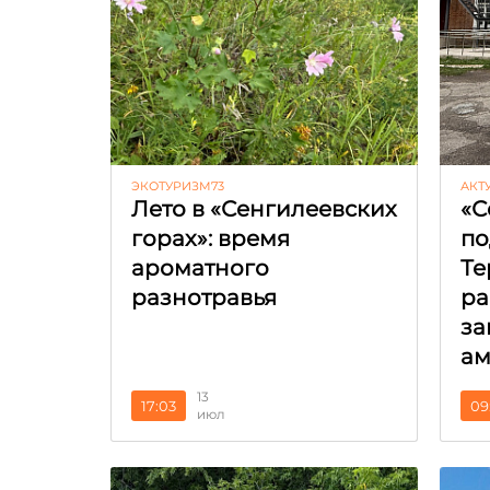
ЭКОТУРИЗМ73
АКТ
Лето в «Сенгилеевских
«С
горах»: время
по
ароматного
Те
разнотравья
ра
за
ам
13
17:03
09
июл