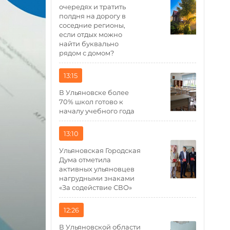
очередях и тратить
полдня на дорогу в
соседние регионы,
если отдых можно
найти буквально
рядом с домом?
13:15
В Ульяновске более
70% школ готово к
началу учебного года
13:10
Ульяновская Городская
Дума отметила
активных ульяновцев
нагрудными знаками
«За содействие СВО»
12:26
В Ульяновской области