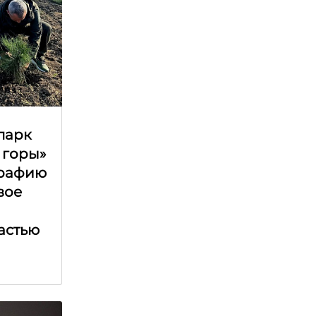
парк
 горы»
графию
вое
астью