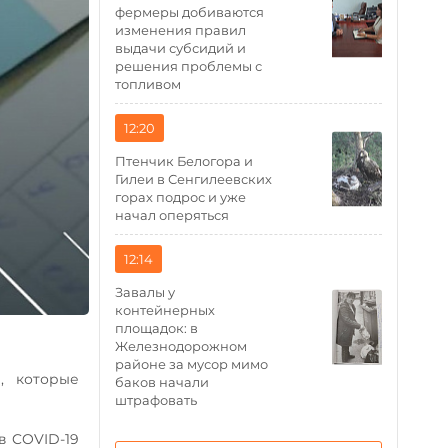
фермеры добиваются
изменения правил
выдачи субсидий и
решения проблемы с
топливом
12:20
Птенчик Белогора и
Гилеи в Сенгилеевских
горах подрос и уже
начал оперяться
12:14
Завалы у
контейнерных
площадок: в
Железнодорожном
районе за мусор мимо
, которые
баков начали
штрафовать
в COVID-19