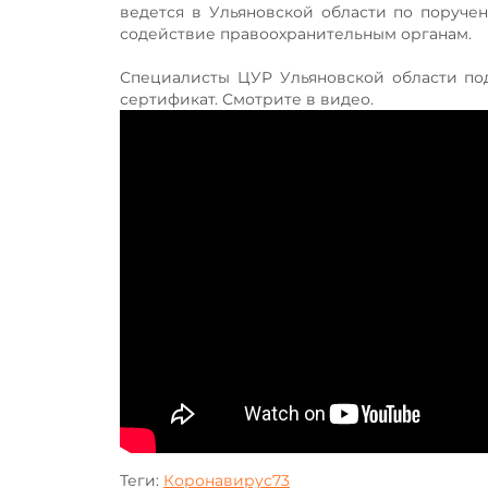
ведется в Ульяновской области по поруче
содействие правоохранительным органам.
Специалисты ЦУР Ульяновской области под
сертификат. Смотрите в видео.
Теги:
Коронавирус73