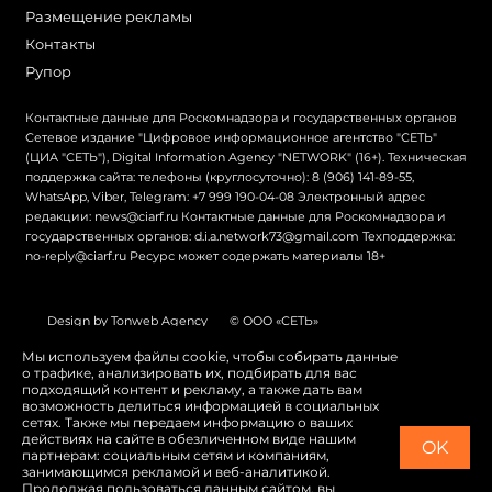
Размещение рекламы
Контакты
Рупор
Контактные данные для Роскомнадзора и государственных органов
Сетевое издание "Цифровое информационное агентство "СЕТЬ"
(ЦИА "СЕТЬ"), Digital Information Agency "NETWORK" (16+). Техническая
поддержка сайта: телефоны (круглосуточно): 8 (906) 141-89-55,
WhatsApp, Viber, Telegram: +7 999 190-04-08 Электронный адрес
редакции: news@ciarf.ru Контактные данные для Роскомнадзора и
государственных органов: d.i.a.network73@gmail.com Техподдержка:
no-reply@ciarf.ru Ресурс может содержать материалы 18+
Design by Tonweb Agency
© ООО «СЕТЬ»
Политика конфиденциальности
Карта сайта
Мы используем файлы cookie, чтобы собирать данные
о трафике, анализировать их, подбирать для вас
Switch to English
подходящий контент и рекламу, а также дать вам
возможность делиться информацией в социальных
сетях. Также мы передаем информацию о ваших
действиях на сайте в обезличенном виде нашим
OK
партнерам: социальным сетям и компаниям,
занимающимся рекламой и веб-аналитикой.
Продолжая пользоваться данным сайтом, вы