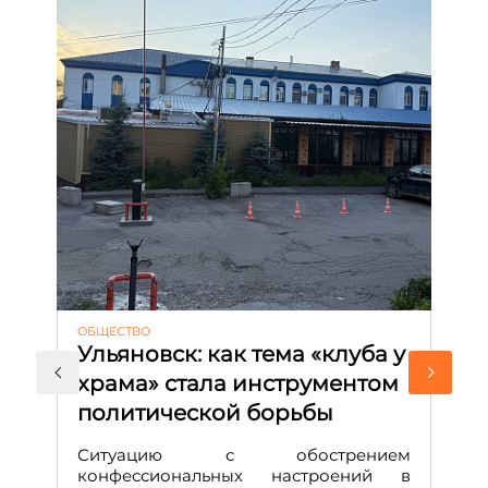
ОБЩЕСТВО
АК
Ульяновск: как тема «клуба у
М
храма» стала инструментом
с
политической борьбы
и
Д
Ситуацию с обострением
М
конфессиональных настроений в