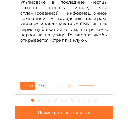
Ульяновске в последние месяцы
А
сложно назвать иначе, чем
о
спланированной информационной
м
кампанией. В городских телеграм-
Д
каналах и части местных СМИ вышла
н
серия публикаций о том, что рядом с
т
церковью на улице Гончарова якобы
о
открывается «стриптиз клую».
н
п
се
за
09:38
27 июл
1
подробнее
Посмотреть все новости