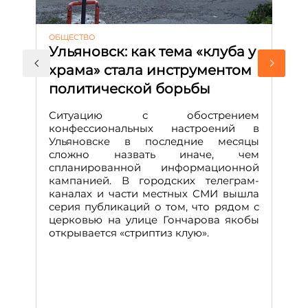
ОБЩЕСТВО
АК
Ульяновск: как тема «клуба у
М
храма» стала инструментом
с
политической борьбы
и
Д
Ситуацию с обострением
М
конфессиональных настроений в
Ульяновске в последние месяцы
А
сложно назвать иначе, чем
о
спланированной информационной
м
кампанией. В городских телеграм-
Д
каналах и части местных СМИ вышла
н
серия публикаций о том, что рядом с
т
церковью на улице Гончарова якобы
о
открывается «стриптиз клую».
н
п
се
за