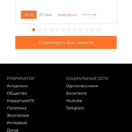
09:38
27 июл
1
подробнее
Посмотреть все новости
РУБРИКАТОР
СОЦИАЛЬНЫЕ СЕТИ
Актуально
Одноклассники
Общество
Вконтакте
Коррупция73
Youtube
Политика
Telegram
Эксклюзив
Интервью
Досье